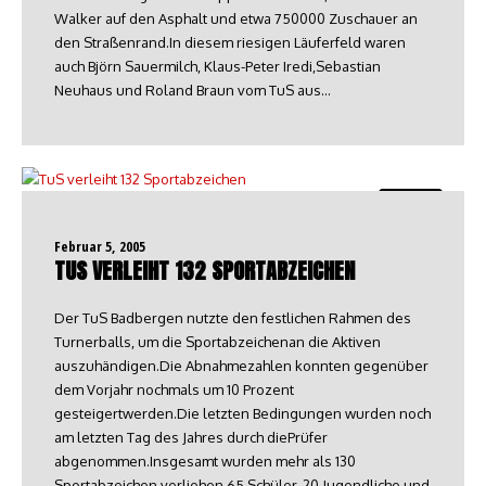
Walker auf den Asphalt und etwa 750000 Zuschauer an
den Straßenrand.In diesem riesigen Läuferfeld waren
auch Björn Sauermilch, Klaus-Peter Iredi,Sebastian
Neuhaus und Roland Braun vom TuS aus…
Turnen
Februar 5, 2005
TUS VERLEIHT 132 SPORTABZEICHEN
Der TuS Badbergen nutzte den festlichen Rahmen des
Turnerballs, um die Sportabzeichenan die Aktiven
auszuhändigen.Die Abnahmezahlen konnten gegenüber
dem Vorjahr nochmals um 10 Prozent
gesteigertwerden.Die letzten Bedingungen wurden noch
am letzten Tag des Jahres durch diePrüfer
abgenommen.Insgesamt wurden mehr als 130
Sportabzeichen verliehen.65 Schüler, 20 Jugendliche und