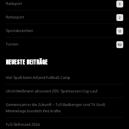
Radsport
5
Rehasport
2
Sportabzeichen
12
Turnen
102
NEUESTE BEITRÄGE
Viel Spaß beim Artland-Fußball-Camp
Ulrich Meßmann absoviert 200. Sparkassen-Cup-Lauf
Gemeinsam in die Zukunft – TuS Badbergen und TV Groß
Mimmelage bündeln ihre Kräfte
TuS Skifreizeit 2026