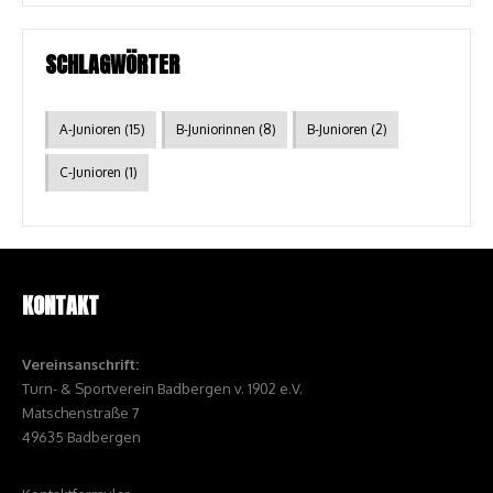
SCHLAGWÖRTER
A-Junioren
(15)
B-Juniorinnen
(8)
B-Junioren
(2)
C-Junioren
(1)
KONTAKT
Vereinsanschrift:
Turn- & Sportverein Badbergen v. 1902 e.V.
Matschenstraße 7
49635 Badbergen