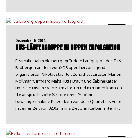
Turnen
Dezember 6, 2004
TUS-LÄUFERGRUPPE IN BIPPEN ERFOLGREICH
Erstmalig nahm die neu gegründete Laufgruppe des TuS
Badbergen an dem vomSC Bippen hervorragend
organisierten Nikolauslauf teil.Zunächst starteten Marion
Möllmann, Irmgard Mähs, Jutta Braun und SabineKatzer
über die Distanz von 5 km.Alle Teilnehmerinnen konnten
die anspruchsvolle Strecke ohne Probleme
bewältigen.Sabine Katzer kam von dem Quartet als Erste
mit einer Zeit von 32:02minins Ziel.Unmittelbar hinter ihr…