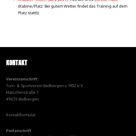
(Kabine/Platz: Bei gutem Wetter findet das Training auf dem
Platz statt!))
KONTAKT
Vereinsanschrift:
Turn- & Sportverein Badbergen v. 1902 e.V.
Matschenstraße 7
49635 Badbergen
Kontaktformular
Postanschrift