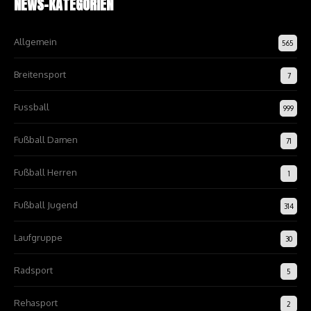
NEWS-KATEGORIEN
Allgemein
565
Breitensport
7
Fussball
999
Fußball Damen
71
Fußball Herren
1
Fußball Jugend
314
Laufgruppe
30
Radsport
5
Rehasport
2