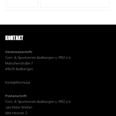
KONTAKT
Vereinsanschrift:
Turn- & Sportverein Badbergen v. 1902 e.V.
Matschenstraße 7
49635 Badbergen
Kontaktformular
Postanschrift
Turn- & Sportverein Badbergen v. 1902 e.V.
-Jan-Peter Weller-
Alte Heerstr. 2