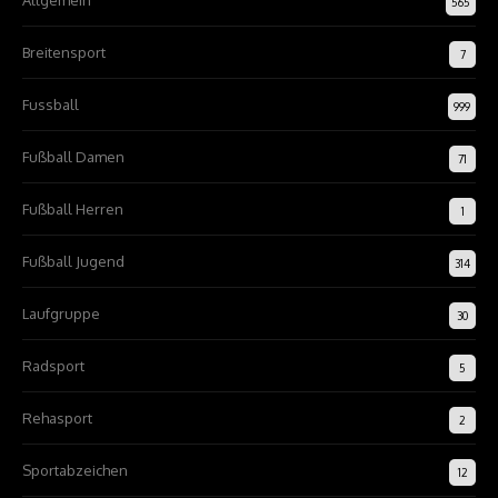
Allgemein
565
Breitensport
7
Fussball
999
Fußball Damen
71
Fußball Herren
1
Fußball Jugend
314
Laufgruppe
30
Radsport
5
Rehasport
2
Sportabzeichen
12