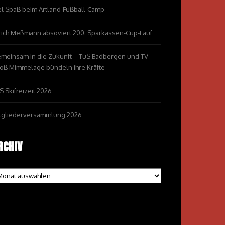
el Spaß beim Artland-Fußball-Camp
rich Meßmann absoviert 200. Sparkassen-Cup-Lauf
meinsam in die Zukunft – TuS Badbergen und TV
oß Mimmelage bündeln ihre Kräfte
S Skifreizeit 2026
tgliederversammlung 2026
RCHIV
chiv