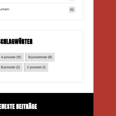
urnen
102
SCHLAGWÖRTER
A-Junioren
(15)
B-Juniorinnen
(8)
B-Junioren
(2)
C-Junioren
(1)
EUESTE BEITRÄGE