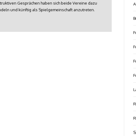
truktiven Gesprächen haben sich beide Vereine dazu
A
ndeln und künftig als Spielgemeinschaft anzutreten.
B
F
F
F
F
L
R
R
S