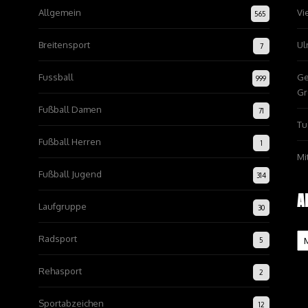
Allgemein
Vi
565
Breitensport
Ul
7
Fussball
Ge
999
Gr
Fußball Damen
71
Tu
Fußball Herren
1
Mi
Fußball Jugend
314
A
Laufgruppe
30
Ar
Radsport
5
Rehasport
2
Sportabzeichen
12