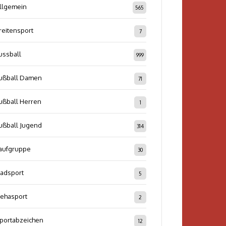
llgemein
565
reitensport
7
ussball
999
ußball Damen
71
ußball Herren
1
ußball Jugend
314
aufgruppe
30
adsport
5
ehasport
2
portabzeichen
12