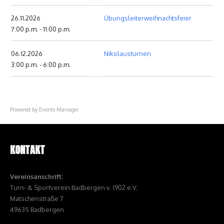
26.11.2026
Übungsleiterweihnachtsfeier
7:00 p.m. - 11:00 p.m.
06.12.2026
Nikolausturnen
3:00 p.m. - 6:00 p.m.
Powered by
Events Manager
KONTAKT
Vereinsanschrift:
Turn- & Sportverein Badbergen v. 1902 e.V.
Matschenstraße 7
49635 Badbergen