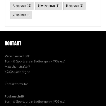
A-Junioren
(15)
B-Juniorinnen
(8)
B-Junioren
(2)
C-Junioren
(1)
KONTAKT
Vereinsanschrift:
Turn- & Sportverein Badbergen v. 1902 e.V.
Matschenstraße 7
49635 Badbergen
Kontaktformular
Postanschrift
Turn- & Sportverein Badbergen v. 1902 e.V.