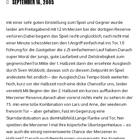
SEPTEMBER 16, 2005
mit einer sehr guten Einstellung zum Spiel und Gegner wurde
leider am Freitagabend mit 1:2 im Merzen bei der dortigen Reserve
verloren.Dabei begann das Spiel recht unglücklich, nach nicht mal
einer Minute schossMerzen den 1.Angriff einfach mal ins Tor, 1:0
Führung für die Gastgeber die z.Zt einfacheinen Lauf haben.Danach
super Moral der Jungs, gute Laufarbeit und Zielstrebigkeit zum
gegnerischenTor.Mitte der 1. Halbzeit dann der ersehnte Ausgleich
durch Sven Wübbolt, daswas sich zu diesem Zeitpunkt im Spiel
andeutete fiel endlich – der Ausgleich.Das Tempo blieb weiterhin
hoch, kurz vor der Halbzeit noch eine dicke Chancefür uns, leider
vereitelt.Mit Beginn der der 2. Halbzeit ein kurzes aufflackern der
Merzener Reserve,danach aber vorerst nichts mehr zu sehen.In der
75. min eine tolle Kombination von Lars und Arne, der wiederum
freivorm Tor – aber gehalten, Fast im Gegenzug eine
Starndardsituation aus demHalbfeld.Lange Flanke und Tor, hier
spielten die Merzener 1 mal Ihre köperliche Überlegenheitaus – es
war auch die einzig nennenswerte Chance der Merzener in
Halbzeit2.Danach noch Bemühungen unsererseits das Ergebnis