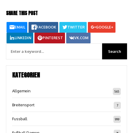
SHARE THIS POST
EMAIL
FACEBOOK
TWITTER
GOOGLE+
LINKEDIN
PINTEREST
VK.COM
KATEGORIEN
Allgemein
565
Breitensport
7
Fussball
999
Fußball Damen