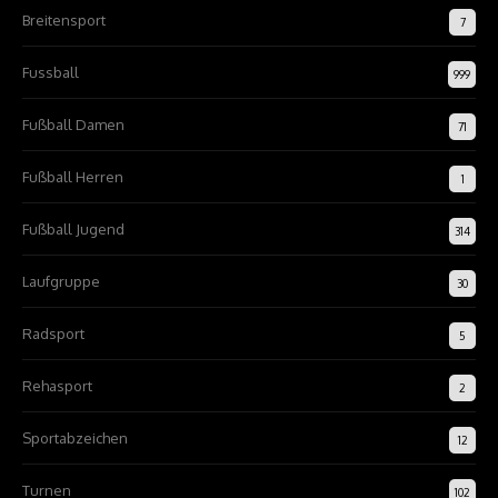
Breitensport
7
Fussball
999
Fußball Damen
71
Fußball Herren
1
Fußball Jugend
314
Laufgruppe
30
Radsport
5
Rehasport
2
Sportabzeichen
12
Turnen
102