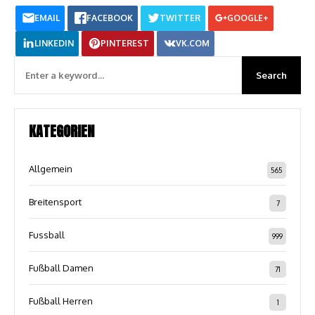
EMAIL
FACEBOOK
TWITTER
GOOGLE+
LINKEDIN
PINTEREST
VK.COM
KATEGORIEN
Allgemein
565
Breitensport
7
Fussball
999
Fußball Damen
71
Fußball Herren
1