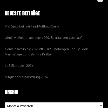
NEUESTE BEITRÄGE
Viel Spaß beim Artland-Fußball-Camp
Ulrich Meßmann absoviert 200. Sparkassen-Cup-Lauf
Gemeinsam in die Zukunft – TuS Badbergen und TV Groß
Mimmelage bündeln ihre Kräfte
TuS Skifreizeit 2026
Mitgliederversammlung 2026
ARCHIV
Archiv