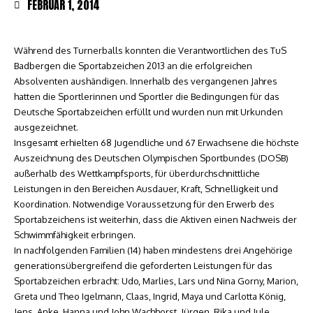
FEBRUAR 1, 2014
Während des Turnerballs konnten die Verantwortlichen des TuS
Badbergen die Sportabzeichen 2013 an die erfolgreichen
Absolventen aushändigen. Innerhalb des vergangenen Jahres
hatten die Sportlerinnen und Sportler die Bedingungen für das
Deutsche Sportabzeichen erfüllt und wurden nun mit Urkunden
ausgezeichnet.
Insgesamt erhielten 68 Jugendliche und 67 Erwachsene die höchste
Auszeichnung des Deutschen Olympischen Sportbundes (DOSB)
außerhalb des Wettkampfsports, für überdurchschnittliche
Leistungen in den Bereichen Ausdauer, Kraft, Schnelligkeit und
Koordination. Notwendige Voraussetzung für den Erwerb des
Sportabzeichens ist weiterhin, dass die Aktiven einen Nachweis der
Schwimmfähigkeit erbringen.
In nachfolgenden Familien (14) haben mindestens drei Angehörige
generationsübergreifend die geforderten Leistungen für das
Sportabzeichen erbracht: Udo, Marlies, Lars und Nina Gorny, Marion,
Greta und Theo Igelmann, Claas, Ingrid, Maya und Carlotta König,
Jens, Anke, Hanna und John Wachhorst, Jürgen, Rika und Jule