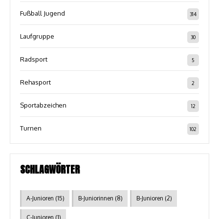
Fußball Jugend
314
Laufgruppe
30
Radsport
5
Rehasport
2
Sportabzeichen
12
Turnen
102
SCHLAGWÖRTER
A-Junioren
(15)
B-Juniorinnen
(8)
B-Junioren
(2)
C-Junioren
(1)