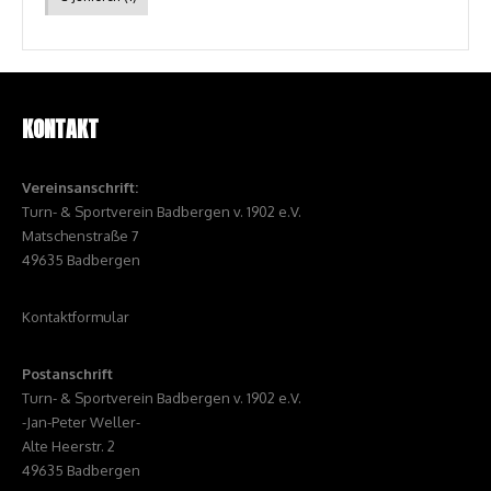
KONTAKT
Vereinsanschrift:
Turn- & Sportverein Badbergen v. 1902 e.V.
Matschenstraße 7
49635 Badbergen
Kontaktformular
Postanschrift
Turn- & Sportverein Badbergen v. 1902 e.V.
-Jan-Peter Weller-
Alte Heerstr. 2
49635 Badbergen