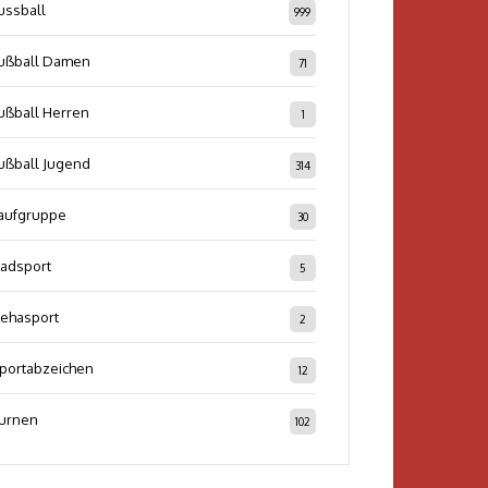
ussball
999
ußball Damen
71
ußball Herren
1
ußball Jugend
314
aufgruppe
30
adsport
5
ehasport
2
portabzeichen
12
urnen
102