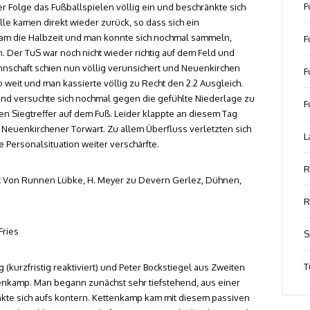
F
der Folge das Fußballspielen völlig ein und beschränkte sich
lle kamen direkt wieder zurück, so dass sich ein
 kam die Halbzeit und man konnte sich nochmal sammeln,
F
. Der TuS war noch nicht wieder richtig auf dem Feld und
nnschaft schien nun völlig verunsichert und Neuenkirchen
F
 weit und man kassierte völlig zu Recht den 2:2 Ausgleich.
 und versuchte sich nochmal gegen die gefühlte Niederlage zu
F
en Siegtreffer auf dem Fuß. Leider klappte an diesem Tag
m Neuenkirchener Torwart. Zu allem Überfluss verletzten sich
L
 Personalsituation weiter verschärfte.
R
 Vogt Von Runnen Lübke, H. Meyer zu Devern Gerlez, Dühnen,
R
Fries
S
T
 (kurzfristig reaktiviert) und Peter Bockstiegel aus Zweiten
enkamp. Man begann zunächst sehr tiefstehend, aus einer
kte sich aufs kontern. Kettenkamp kam mit diesem passiven