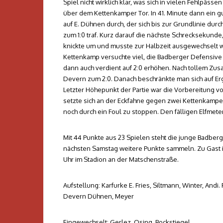
Spiel nicht wirklich klar, was sich in vielen Fehlpäs
über dem Kettenkamper Tor. In 41. Minute dann ein gute
auf E. Dühnen durch, der sich bis zur Grundlinie du
zum 1:0 traf. Kurz darauf die nächste Schrecksekund
knickte um und musste zur Halbzeit ausgewechselt w
Kettenkamp versuchte viel, die Badberger Defensive 
dann auch verdient auf 2:0 erhöhen. Nach tollem Zu
Devern zum 2:0. Danach beschränkte man sich auf Er
Letzter Höhepunkt der Partie war die Vorbereitung vo
setzte sich an der Eckfahne gegen zwei Kettenkamper
noch durch ein Foul zu stoppen. Den fälligen Elfmeter
Mit 44 Punkte aus 23 Spielen steht die junge Badber
nächsten Samstag weitere Punkte sammeln. Zu Gast is
Uhr im Stadion an der Matschenstraße.
Aufstellung: Karfurke E. Fries, Siltmann, Winter, Andi
Devern Dühnen, Meyer
Eingewechselt: Gerlez, Osing, Bockstiegel