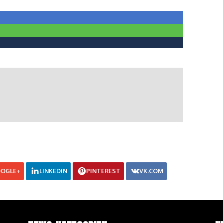
OGLE+
LINKEDIN
PINTEREST
VK.COM