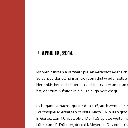
APRIL 12, 2014
Mit vier Punkten aus zwei Spielen verabschiedet sich
Saison. Leider stand man sich zunächst wieder selb
Neuenkirchen nicht über ein 2:2 hinaus kam und nun 
hat, der zum Aufstieg in die Kreisliga berechtigt.
Es begann zunächst gut für den TuS, auch wenn die Pe
Stammspieler ersetzen musste. Nach 8 Minuten ging 
E. Gerlez zum 1:0 abstaubte. Der TuS spielte weiter
Lübke und E. Dühnen, durch H. Meyer zu Devern auf 2