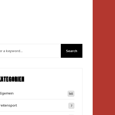
KATEGORIEN
llgemein
565
reitensport
7