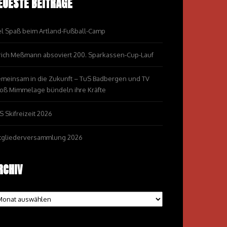
EUESTE BEITRÄGE
el Spaß beim Artland-Fußball-Camp
rich Meßmann absoviert 200. Sparkassen-Cup-Lauf
meinsam in die Zukunft – TuS Badbergen und TV
oß Mimmelage bündeln ihre Kräfte
S Skifreizeit 2026
tgliederversammlung 2026
RCHIV
chiv