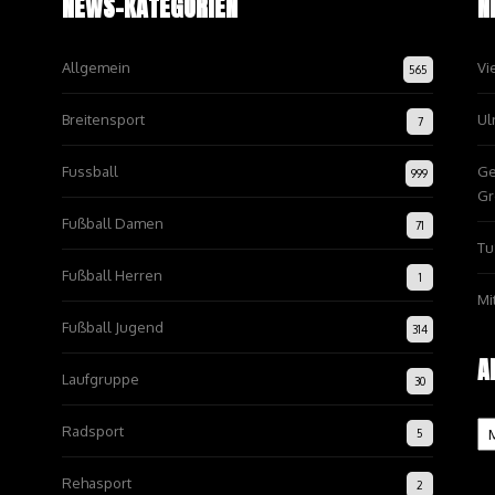
NEWS-KATEGORIEN
N
Allgemein
Vi
565
Breitensport
Ul
7
Fussball
Ge
999
Gr
Fußball Damen
71
Tu
Fußball Herren
1
Mi
Fußball Jugend
314
A
Laufgruppe
30
Ar
Radsport
5
Rehasport
2