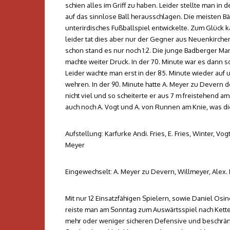
schien alles im Griff zu haben. Leider stellte man in 
auf das sinnlose Ball herausschlagen. Die meisten Bä
unterirdisches Fußballspiel entwickelte. Zum Glück
leider tat dies aber nur der Gegner aus Neuenkirchen
schon stand es nur noch 1:2. Die junge Badberger Ma
machte weiter Druck. In der 70. Minute war es dann so
Leider wachte man erst in der 85. Minute wieder auf
wehren. In der 90. Minute hatte A. Meyer zu Devern d
nicht viel und so scheiterte er aus 7 m freistehend a
auch noch A. Vogt und A. von Runnen am Knie, was die
Aufstellung: Karfurke Andi. Fries, E. Fries, Winter,
Meyer
Eingewechselt: A. Meyer zu Devern, Willmeyer, Alex. 
Mit nur 12 Einsatzfähigen Spielern, sowie Daniel Osing
reiste man am Sonntag zum Auswärtsspiel nach Kett
mehr oder weniger sicheren Defensive und beschrän