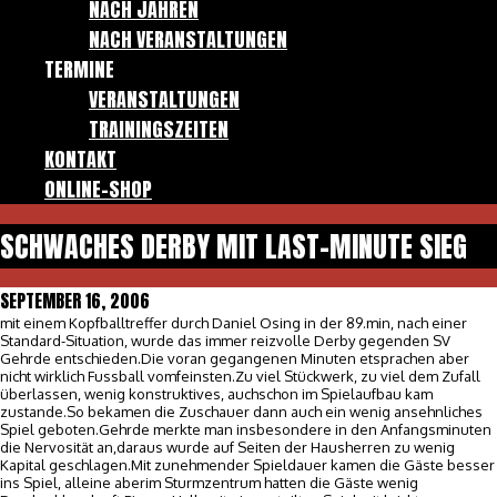
NACH JAHREN
NACH VERANSTALTUNGEN
TERMINE
VERANSTALTUNGEN
TRAININGSZEITEN
KONTAKT
ONLINE-SHOP
SCHWACHES DERBY MIT LAST-MINUTE SIEG
SEPTEMBER 16, 2006
mit einem Kopfballtreffer durch Daniel Osing in der 89.min, nach einer
Standard-Situation, wurde das immer reizvolle Derby gegenden SV
Gehrde entschieden.Die voran gegangenen Minuten etsprachen aber
nicht wirklich Fussball vomfeinsten.Zu viel Stückwerk, zu viel dem Zufall
überlassen, wenig konstruktives, auchschon im Spielaufbau kam
zustande.So bekamen die Zuschauer dann auch ein wenig ansehnliches
Spiel geboten.Gehrde merkte man insbesondere in den Anfangsminuten
die Nervosität an,daraus wurde auf Seiten der Hausherren zu wenig
Kapital geschlagen.Mit zunehmender Spieldauer kamen die Gäste besser
ins Spiel, alleine aberim Sturmzentrum hatten die Gäste wenig