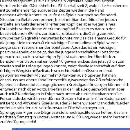
Durchschlagskraft.Bis zur Halbzeit ein verteiltes Spiel mit leichten
Vorteilen für die Gäste.Ähnliches Bild in Halbzeit 2, wobei die Hausherren
mit zunehmender Spieldauerdas Zepter wieder in die Hand
nahmen.Gehrde konnte im Laufe des Spiels nur noch bei Standard-
Situationen Gefahrversprühen, bei einer Standard-Situation jedoch
erzielte ein Gehrder einenTreffer per Kopf, der aber wegen eines
Foulspiels vorher, keine Anerkennungfand.So kam es dann in der
beschriebenen 89. min. zur Standard-Situation, dieOsing zum viel
umjubelten Siegtreffer verwerten konnte.rnnDas das Thema Geduld für
die junge Heimmanschaft ein wichtiger Faktor indiesem Spiel wurde,
zeigte sich mit zunehmender Spieldauer.Auch das ist ein wichtiger,
positiver Aspekt, der zeigt, das die junge Mannschafthier Fortschritte
gemacht hat,auch in schwierigen Spielsituationen den Überblick zu
behalten – und auchmal ein Spiel 1:0 gewinnen.Das das jetzt schon zum
zweiten mal in Folge gelingen konnte, zeigt dasdie Mannschaft auf dem
richtigen Weg ist.rnnFazit:auch schlechte Spiele müssen erstmal
gewonnen werden!Mit nunmehr 10 Punkten aus 6 Spielen hat man
Anschluss ans obere Tabellenmittelfeld,was zeigt das 2-3 erfolgreiche
Spielen in dieser total ausgeglichenen Kreisligadafür sorgen können sich
entweder nach oben vorzuarbeiten in der Tabelle,gleichwohl man aber
auch mit 2 Niederlagen in Folge nach unten abzurutschenkann.rnnDie
Personaldecke wird immer dünner!Gestern hat man im 14er Kader schon
mit Berg und Althüser 2 Spieler ausder 2.Herren, vielen Dank dafür!Leider
verletzte sich der z.zt. sehr formstarke Eike Wischmeyer am
Sprunggelenk,genaue Diagnose steht noch aus.Bleibt zu hoffen, das am
nächsten Samstag in Engter (Anstoss um 16.00 Uhr),wieder mehr Personal
zur Verfügung steht!