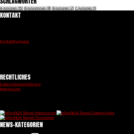
SCHLAGWÖRTER
A-Junioren
(15)
B-Juniorinnen
(8)
B-Junioren
(2)
C-Junioren
(1)
KONTAKT
Vereinsanschrift:
Turn- & Sportverein Badbergen v. 1902 e.V.
Matschenstraße 7
49635 Badbergen
Kontaktformular
Postanschrift
Turn- & Sportverein Badbergen v. 1902 e.V.
-Jan-Peter Weller-
Alte Heerstr. 2
49635 Badbergen
Tel.: 0162 – 6677353
RECHTLICHES
Datenschutzerklärung
Impressum
Unsere Internetseite wurde mit rechtssicherem Impressum,
Datenschutzerklärung und Disclaimer von eRecht24.de erstellt.
NEWS-KATEGORIEN