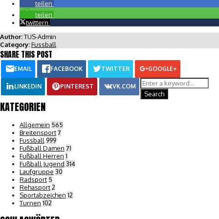
teilen
teilen
twittern
Author:
TUS-Admin
Category:
Fussball
SHARE THIS POST
EMAIL
FACEBOOK
TWITTER
GOOGLE+
LINKEDIN
PINTEREST
VK.COM
KATEGORIEN
Allgemein
565
Breitensport
7
Fussball
999
Fußball Damen
71
Fußball Herren
1
Fußball Jugend
314
Laufgruppe
30
Radsport
5
Rehasport
2
Sportabzeichen
12
Turnen
102