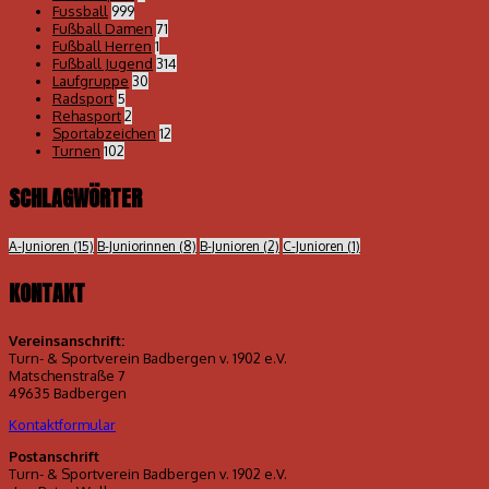
Fussball
999
Fußball Damen
71
Fußball Herren
1
Fußball Jugend
314
Laufgruppe
30
Radsport
5
Rehasport
2
Sportabzeichen
12
Turnen
102
SCHLAGWÖRTER
A-Junioren
(15)
B-Juniorinnen
(8)
B-Junioren
(2)
C-Junioren
(1)
KONTAKT
Vereinsanschrift:
Turn- & Sportverein Badbergen v. 1902 e.V.
Matschenstraße 7
49635 Badbergen
Kontaktformular
Postanschrift
Turn- & Sportverein Badbergen v. 1902 e.V.