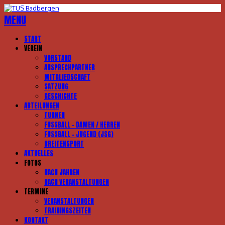
MENU
START
VEREIN
VORSTAND
ANSPRECHPARTNER
MITGLIEDSCHAFT
SATZUNG
GESCHICHTE
ABTEILUNGEN
TURNEN
FUSSBALL – DAMEN / HERREN
FUSSBALL – JUGEND (JSG)
BREITENSPORT
AKTUELLES
FOTOS
NACH JAHREN
NACH VERANSTALTUNGEN
TERMINE
VERANSTALTUNGEN
TRAININGSZEITEN
KONTAKT