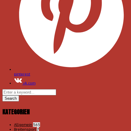
pinterest
vk.com
KATEGORIEN
Allgemein
565
Breitensport
7