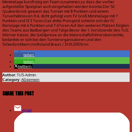
Mimmelage kurzfristig ein Team zusammen,so dass der vorher
aufgestellte Spielplan auch eingehalten werden konnte.Der SC
Quakenbrück gewann das Turnier mit 8 Punkten und einem
Torverhältnisvon 11:4, dicht gefolgt vom TV Groß Mimmelage mit 7
Punkten und 13:3 Toren.Das dritte Preisgeld sicherte sich der FC
Renslage mit 6 Punkten und 7:6Toren.Auf den weiteren Plätzen folgten
des Teams aus Badbergen und Talge.Bevor der 1. Vorsitzende des TuS,
Werner Katzer, die Geldpreise an die Mannschaftsführerüberreichte,
bedankte er sich bei den Turnierorganisatoren und den
Schiedsrichtern.rnnRoland Braun / 31.01.2005rnn
teilen
teilen
twittern
Author:
TUS-Admin
Category:
Allgemein
SHARE THIS POST
email