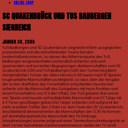
ONLINE-SHOP
SC QUAKENBRÜCK UND TUS BADBERGEN
SIEGREICH
JANUAR 30, 2006
TuS Badbergen und SC Quakenbrück siegreichrnnSehr ausgeglichen
präsentierten sich die teilnehmenden Teams bei den
beidenHallenturnieren, zu denen die Altherrensparte des TuS
Badbergen eingeladenhatte.Letztendlich sicherten sich nach
spannenden und torreichen Begegnungen dieMannschaften vom SC
Quakenbrück/Ü30 und TuS Badbergen/Ü40 den Turniersieg.Beim
morgendlichen Turnier der Alten-Herren/Ü 40 waren nach 10 Spielen
insgesamtdrei Mannschaften punktgleich, so dass über die Vergabe
der ersten dreiPlätze das Torverhältnis entscheiden musste.Hier
sicherte sich die Mannschaft des Gastgebers mit neun Punkten und
einemTorverhältnis von 11:5 den 1.Platz. Der TuS gewann drei seiner
vier Spiele und musste sich lediglichder Mannschaft vom FC Talge mit
4:3 Toren geschlagen geben.Die Talger sicherten sich aufgrund der
mehr erzielten Treffer den 2.Platz vor dem Team des SC Quakenbrück.
Anschließend demonstrierten die Mannschaften der Ü 30 ihr Können
auf demHallenparkett.Die Mannschaft des TV Dinklage
(Vorjahressieger) konnte aufgrund einer Terminüberschreitungnicht an
dem Turnier teilnehmen.Dankenswerterweise stellte der TV Groß