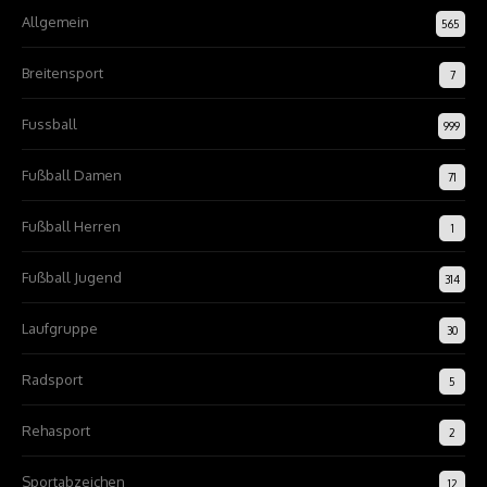
Allgemein
565
Breitensport
7
Fussball
999
Fußball Damen
71
Fußball Herren
1
Fußball Jugend
314
Laufgruppe
30
Radsport
5
Rehasport
2
Sportabzeichen
12