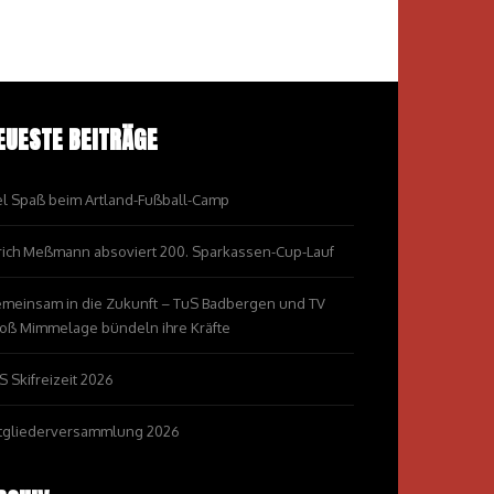
EUESTE BEITRÄGE
el Spaß beim Artland-Fußball-Camp
rich Meßmann absoviert 200. Sparkassen-Cup-Lauf
meinsam in die Zukunft – TuS Badbergen und TV
oß Mimmelage bündeln ihre Kräfte
S Skifreizeit 2026
tgliederversammlung 2026