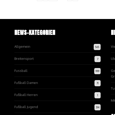
NEWS-KATEGORIEN
N
Allgemein
Vi
565
Breitensport
Ul
7
Fussball
Ge
999
Gr
Fußball Damen
71
Tu
Fußball Herren
1
Mi
Fußball Jugend
314