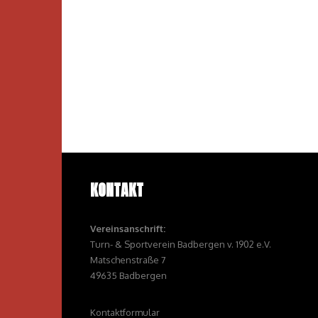
KONTAKT
Vereinsanschrift:
Turn- & Sportverein Badbergen v. 1902 e.V.
Matschenstraße 7
49635 Badbergen
Kontaktformular