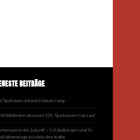
EUESTE BEITRÄGE
el Spaß beim Artland-Fußball-Camp
rich Meßmann absoviert 200. Sparkassen-Cup-Lauf
meinsam in die Zukunft – TuS Badbergen und TV
oß Mimmelage bündeln ihre Kräfte