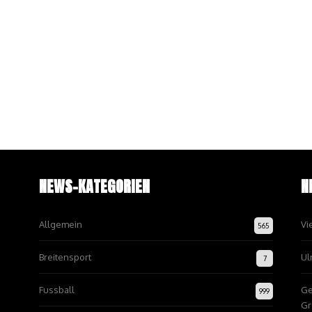
NEWS-KATEGORIEN
N
Allgemein
Vi
565
Breitensport
Ul
7
Fussball
Ge
999
Gr