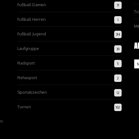
Fußball Damen
71
Tu
Fußball Herren
1
Mi
Fußball Jugend
314
A
Laufgruppe
30
Ar
Radsport
5
Rehasport
2
Sportabzeichen
12
Turnen
102
on