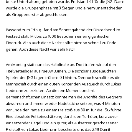
beste Unterhaltung geboten wurde. Endstand 3:1 für die JSG. Damit
wurde die Gruppenphase mit 3 Siegen und einem Unentschieden
als Gruppenerster abgeschlossen.
Passend zum Erfolg…fand am Sonntagabend der Discoabend im
Festzelt statt. Mit bis zu 1000 Besuchern einen gigantischer
Eindruck. Also auch diese Nacht sollte nicht so schnell zu Ende
gehen. Auch diese Nacht war sehr kalt!!!
Am Montag statt nun das Halbfinale an. Dort trafen wir auf den
Titelverteidiger aus Nieuw Buinen. Die sichtbar ausgelauchten
Spieler der JSG lagen früh mit 0:1 hinten. Dennoch schaffte es die
Mannschaft durch einen guten Konter den Ausgleich durch Lukas
Liedmann zu erzielen. Ab diesem Moment und mit
gemeinschaftlichen Einsatz konnte man die Angriffe des Gegners
abwehren und immer wieder Nadelstiche setzen, was 4 Minuten
vor Ende der Partie zu einem Freistoß aus 30 m. für die JSG führte.
Eine absolute Fehleinschätzung durch den Torhüter, kurz zuvor
einsetzender Hagel und ein guter, als Aufsetzer geschossener
Freistoß von Lukas Liedmann bescherte uns das 2:1!!! Damit