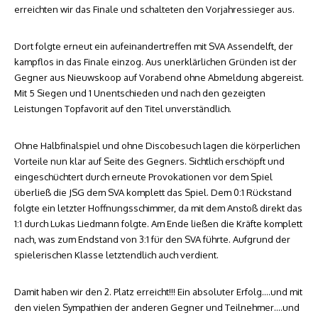
erreichten wir das Finale und schalteten den Vorjahressieger aus.
Dort folgte erneut ein aufeinandertreffen mit SVA Assendelft, der
kampflos in das Finale einzog. Aus unerklärlichen Gründen ist der
Gegner aus Nieuwskoop auf Vorabend ohne Abmeldung abgereist.
Mit 5 Siegen und 1 Unentschieden und nach den gezeigten
Leistungen Topfavorit auf den Titel unverständlich.
Ohne Halbfinalspiel und ohne Discobesuch lagen die körperlichen
Vorteile nun klar auf Seite des Gegners. Sichtlich erschöpft und
eingeschüchtert durch erneute Provokationen vor dem Spiel
überließ die JSG dem SVA komplett das Spiel. Dem 0:1 Rückstand
folgte ein letzter Hoffnungsschimmer, da mit dem Anstoß direkt das
1:1 durch Lukas Liedmann folgte. Am Ende ließen die Kräfte komplett
nach, was zum Endstand von 3:1 für den SVA führte. Aufgrund der
spielerischen Klasse letztendlich auch verdient.
Damit haben wir den 2. Platz erreicht!!! Ein absoluter Erfolg….und mit
den vielen Sympathien der anderen Gegner und Teilnehmer….und