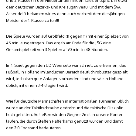
und 3. Klasse) in den Niederlanden finden. Dies entspricht in etwa
dem deutschen Bezirks- und Kreisliganiveau. Und mit dem SVA
Assendelft bekamen wir es dann auch noch mit dem diesjährigen
Meister der 1. Klasse zu tun!!!
Die Spiele wurden auf Großfeld (11 gegen 11) mit einer Spielzeit von
45 min. ausgetragen. Das ergab am Ende für die JSG eine
Gesamtspielzeit von 3 Spielen a` 90 min. in 48 Stunden.
Im 1. Spiel gegen den UD Weerselo war schnell zu erkennen, das
Fußball in Holland im ländlichen Bereich deutlich robuster gespielt
wird, technisch gute Anlagen vorhanden sind und wie in Holland
üblich, mit einem 3-4-3 agiert wird.
Wie für deutsche Mannschaften in internationalen Turnieren üblich,
wurde an der Taktikschraube gedreht und die taktische Disziplin
hoch gehalten. So ließen wir den Gegner 2mal in unsere Konter
laufen, die durch Steffen Hafferkamp genutzt wurden und damit
den 2:0 Endstand bedeuteten.