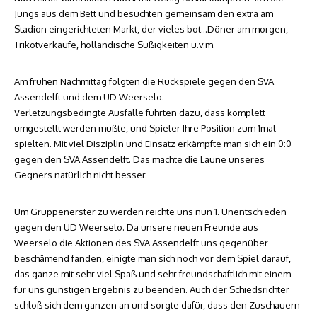
Jungs aus dem Bett und besuchten gemeinsam den extra am
Stadion eingerichteten Markt, der vieles bot…Döner am morgen,
Trikotverkäufe, holländische Süßigkeiten u.v.m.
Am frühen Nachmittag folgten die Rückspiele gegen den SVA
Assendelft und dem UD Weerselo.
Verletzungsbedingte Ausfälle führten dazu, dass komplett
umgestellt werden mußte, und Spieler Ihre Position zum 1mal
spielten. Mit viel Disziplin und Einsatz erkämpfte man sich ein 0:0
gegen den SVA Assendelft. Das machte die Laune unseres
Gegners natürlich nicht besser.
Um Gruppenerster zu werden reichte uns nun 1. Unentschieden
gegen den UD Weerselo. Da unsere neuen Freunde aus
Weerselo die Aktionen des SVA Assendelft uns gegenüber
beschämend fanden, einigte man sich noch vor dem Spiel darauf,
das ganze mit sehr viel Spaß und sehr freundschaftlich mit einem
für uns günstigen Ergebnis zu beenden. Auch der Schiedsrichter
schloß sich dem ganzen an und sorgte dafür, dass den Zuschauern