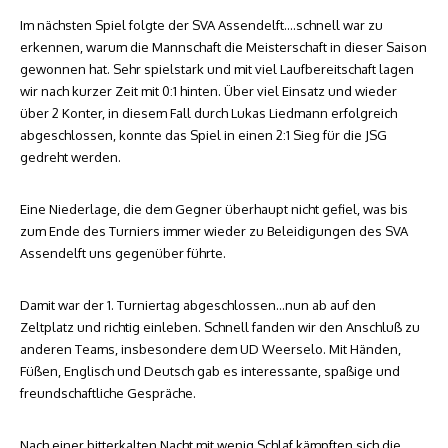
Im nächsten Spiel folgte der SVA Assendelft….schnell war zu
erkennen, warum die Mannschaft die Meisterschaft in dieser Saison
gewonnen hat. Sehr spielstark und mit viel Laufbereitschaft lagen
wir nach kurzer Zeit mit 0:1 hinten. Über viel Einsatz und wieder
über 2 Konter, in diesem Fall durch Lukas Liedmann erfolgreich
abgeschlossen, konnte das Spiel in einen 2:1 Sieg für die JSG
gedreht werden.
Eine Niederlage, die dem Gegner überhaupt nicht gefiel, was bis
zum Ende des Turniers immer wieder zu Beleidigungen des SVA
Assendelft uns gegenüber führte.
Damit war der 1. Turniertag abgeschlossen…nun ab auf den
Zeltplatz und richtig einleben. Schnell fanden wir den Anschluß zu
anderen Teams, insbesondere dem UD Weerselo. Mit Händen,
Füßen, Englisch und Deutsch gab es interessante, spaßige und
freundschaftliche Gespräche.
Nach einer bitterkalten Nacht mit wenig Schlaf kämpften sich die