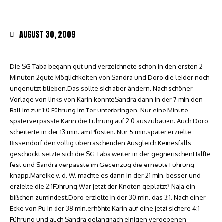
AUGUST 30, 2009
Die SG Taba begann gut und verzeichnete schon in den ersten 2
Minuten 2gute Möglichkeiten von Sandra und Doro die leider noch
ungenutzt blieben.Das sollte sich aber ändern. Nach schöner
Vorlage von links von Karin konnteSandra dann in der 7 min.den
Ball im zur 1:0 Führung im Tor unterbringen. Nur eine Minute
späterverpasste Karin die Führung auf 2:0 auszubauen. Auch Doro
scheiterte in der 13 min. am Pfosten. Nur 5 min.später erzielte
Bissendorf den völlig überraschenden Ausgleich.Keinesfalls
geschockt setzte sich die SG Taba weiter in der gegnerischenHälfte
fest und Sandra verpasste im Gegenzug die erneute Führung
knapp.Mareike v. d. W. machte es dann in der 21 min. besser und
erzielte die 2:1Führung.War jetzt der Knoten geplatzt? Naja ein
bißchen zumindest.Doro erzielte in der 30 min. das 3:1. Nach einer
Ecke von Pu in der 38 min.erhöhte Karin auf eine jetzt sichere 4:1
Führung und auch Sandra gelangnach einigen vergebenen