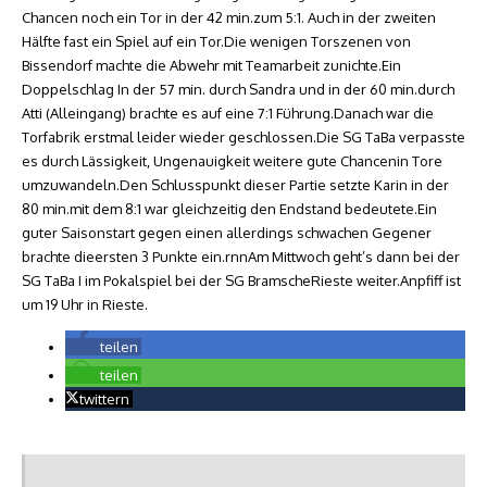
Chancen noch ein Tor in der 42 min.zum 5:1. Auch in der zweiten
Hälfte fast ein Spiel auf ein Tor.Die wenigen Torszenen von
Bissendorf machte die Abwehr mit Teamarbeit zunichte.Ein
Doppelschlag In der 57 min. durch Sandra und in der 60 min.durch
Atti (Alleingang) brachte es auf eine 7:1 Führung.Danach war die
Torfabrik erstmal leider wieder geschlossen.Die SG TaBa verpasste
es durch Lässigkeit, Ungenauigkeit weitere gute Chancenin Tore
umzuwandeln.Den Schlusspunkt dieser Partie setzte Karin in der
80 min.mit dem 8:1 war gleichzeitig den Endstand bedeutete.Ein
guter Saisonstart gegen einen allerdings schwachen Gegener
brachte dieersten 3 Punkte ein.rnnAm Mittwoch geht’s dann bei der
SG TaBa I im Pokalspiel bei der SG BramscheRieste weiter.Anpfiff ist
um 19 Uhr in Rieste.
teilen
teilen
twittern