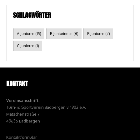
SCHLAGWÖRTER
A-Junioren
(15)
B-Juniorinnen
(8)
B-Junioren
(2)
C-Junioren
(1)
KONTAKT
Vereinsanschrift:
Turn- & Sportverein Badbergen v. 1902 e.V.
Matschenstraße 7
49635 Badbergen
Kontaktformular