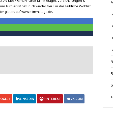
), AV Kiosk GmbH (Groß Mimmelage), Versicherungen &
F
 Turnier ist natürlich wieder frei. Für das leibliche Wohlist
nier gibt es auf www.mimmelage.de.
F
F
F
L
R
R
S
T
OGLE+
LINKEDIN
PINTEREST
VK.COM