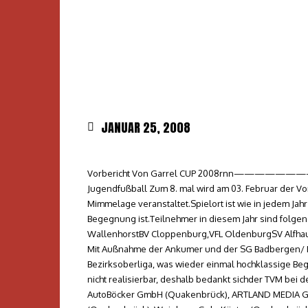
JANUAR 25, 2008
Vorbericht Von Garrel CUP 2008rnn—————————-r
Jugendfußball Zum 8. mal wird am 03. Februar der 
Mimmelage veranstaltet.Spielort ist wie in jedem Jah
Begegnung ist.Teilnehmer in diesem Jahr sind fol
WallenhorstBV Cloppenburg,VFL OldenburgSV Alfh
Mit Außnahme der Ankumer und der SG Badbergen/ M
Bezirksoberliga, was wieder einmal hochklassige B
nicht realisierbar, deshalb bedankt sichder TVM be
AutoBöcker GmbH (Quakenbrück), ARTLAND MEDIA G