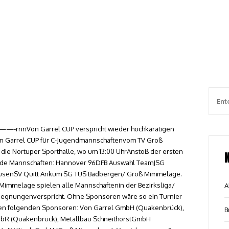
nnVon Garrel CUP verspricht wieder hochkarätigen
Von Garrel CUP für C-Jugendmannschaftenvom TV Groß
r die Nortuper Sporthalle, wo um 13:00 UhrAnstoß der ersten
gende Mannschaften: Hannover 96DFB Auswahl TeamJSG
ausenSV Quitt Ankum SG TUS Badbergen/ Groß Mimmelage.
immelage spielen alle Mannschaftenin der Bezirksliga/
A
egegnungenverspricht. Ohne Sponsoren wäre so ein Turnier
i den folgenden Sponsoren: Von Garrel GmbH (Quakenbrück),
B
bR (Quakenbrück), Metallbau SchneithorstGmbH