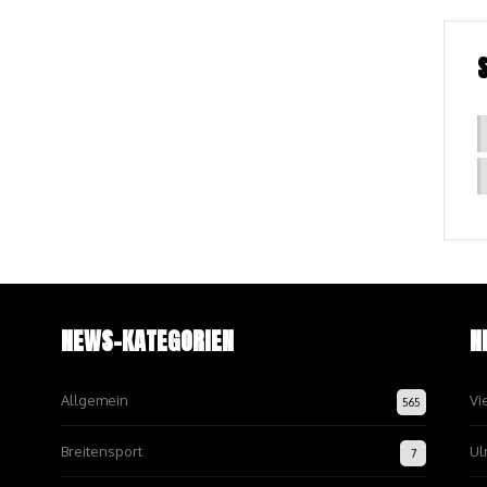
NEWS-KATEGORIEN
N
Allgemein
Vi
565
Breitensport
Ul
7