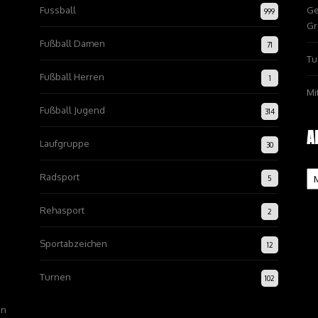
Fussball
Ge
999
Gr
Fußball Damen
71
Tu
Fußball Herren
1
Mi
Fußball Jugend
314
A
Laufgruppe
30
Ar
Radsport
5
Rehasport
2
Sportabzeichen
12
Turnen
102
on