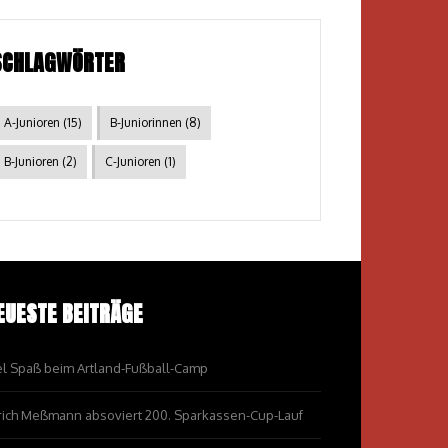
SCHLAGWÖRTER
A-Junioren
(15)
B-Juniorinnen
(8)
B-Junioren
(2)
C-Junioren
(1)
EUESTE BEITRÄGE
el Spaß beim Artland-Fußball-Camp
rich Meßmann absoviert 200. Sparkassen-Cup-Lauf