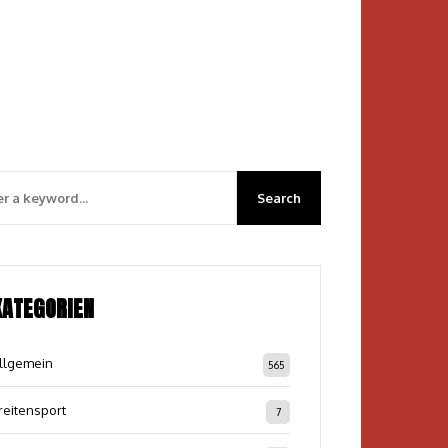
KATEGORIEN
llgemein
565
reitensport
7