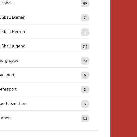
ussball
999
ußball Damen
71
ußball Herren
1
ußball Jugend
314
aufgruppe
30
adsport
5
ehasport
2
portabzeichen
12
urnen
102