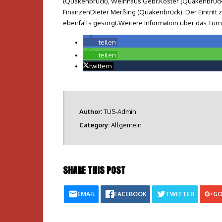
(Quakenbrück), Weinhaus Gebr.Köster (Quakenbrück
FinanzenDieter Merßing (Quakenbrück). Der Eintritt zum
ebenfalls gesorgt.Weitere Information über das Tur
teilen
teilen
twittern
Author:
TUS-Admin
Category:
Allgemein
SHARE THIS POST
EMAIL
FACEBOOK
TWITTER
GO