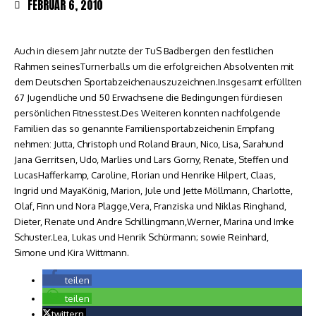
FEBRUAR 6, 2010
Auch in diesem Jahr nutzte der TuS Badbergen den festlichen
Rahmen seinesTurnerballs um die erfolgreichen Absolventen mit
dem Deutschen Sportabzeichenauszuzeichnen.Insgesamt erfüllten
67 Jugendliche und 50 Erwachsene die Bedingungen fürdiesen
persönlichen Fitnesstest.Des Weiteren konnten nachfolgende
Familien das so genannte Familiensportabzeichenin Empfang
nehmen: Jutta, Christoph und Roland Braun, Nico, Lisa, Sarahund
Jana Gerritsen, Udo, Marlies und Lars Gorny, Renate, Steffen und
LucasHafferkamp, Caroline, Florian und Henrike Hilpert, Claas,
Ingrid und MayaKönig, Marion, Jule und Jette Möllmann, Charlotte,
Olaf, Finn und Nora Plagge,Vera, Franziska und Niklas Ringhand,
Dieter, Renate und Andre Schillingmann,Werner, Marina und Imke
Schuster.Lea, Lukas und Henrik Schürmann; sowie Reinhard,
Simone und Kira Wittmann.
teilen
teilen
twittern