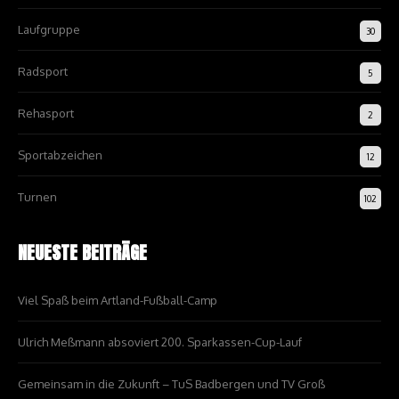
Laufgruppe
30
Radsport
5
Rehasport
2
Sportabzeichen
12
Turnen
102
NEUESTE BEITRÄGE
Viel Spaß beim Artland-Fußball-Camp
Ulrich Meßmann absoviert 200. Sparkassen-Cup-Lauf
Gemeinsam in die Zukunft – TuS Badbergen und TV Groß