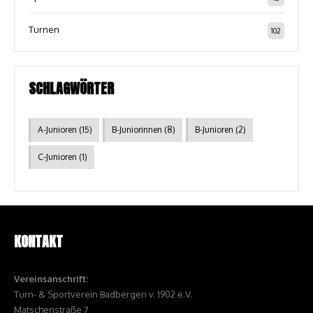
Turnen
102
SCHLAGWÖRTER
A-Junioren
(15)
B-Juniorinnen
(8)
B-Junioren
(2)
C-Junioren
(1)
KONTAKT
Vereinsanschrift:
Turn- & Sportverein Badbergen v. 1902 e.V.
Matschenstraße 7