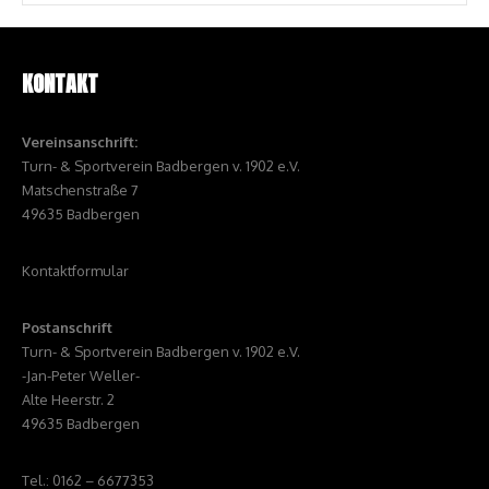
KONTAKT
Vereinsanschrift:
Turn- & Sportverein Badbergen v. 1902 e.V.
Matschenstraße 7
49635 Badbergen
Kontaktformular
Postanschrift
Turn- & Sportverein Badbergen v. 1902 e.V.
-Jan-Peter Weller-
Alte Heerstr. 2
49635 Badbergen
Tel.: 0162 – 6677353