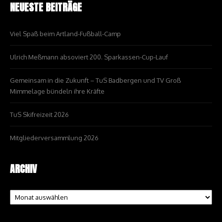
NEUESTE BEITRÄGE
Viel Spaß beim Artland-Fußball-Camp
Ulrich Meßmann absoviert 200. Sparkassen-Cup-Lauf
Gemeinsam in die Zukunft – TuS Badbergen und TV Groß
Mimmelage bündeln ihre Kräfte
TuS Skifreizeit 2026
Mitgliederversammlung 2026
ARCHIV
Archiv