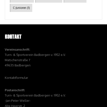
C-Junioren
(1)
KONTAKT
Vereinsanschrift:
Turn- & Sportverein Badbergen v. 1902 e.V.
Matschenstraße 7
49635 Badbergen
Kontaktformular
Postanschrift
Turn- & Sportverein Badbergen v. 1902 e.V.
-Jan-Peter Weller-
Alte Heerstr. 2