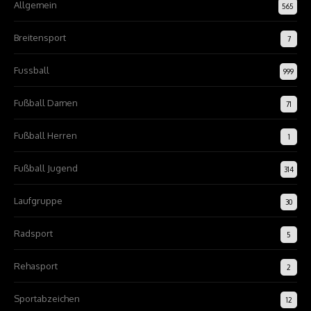
Allgemein
565
Breitensport
7
Fussball
999
Fußball Damen
71
Fußball Herren
1
Fußball Jugend
314
Laufgruppe
30
Radsport
5
Rehasport
2
Sportabzeichen
12