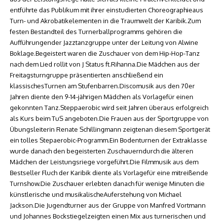
entführte das Publikum mit ihrer einstudierten Choreographieaus
Turn- und Akrobatikelementen in die Traumwelt der Karibik.Zum
festen Bestandteil des Turnerballprogramms gehören die
Aufführungender Jazztanzgruppe unter der Leitung von Alwine
Boklage.Begeistert waren die Zuschauer von dem Hip-Hop-Tanz
nach dem Lied rollit von J Status ft.Rihanna.Die Mädchen aus der
Freitagsturngruppe präsentierten anschließend ein
klassischesTurnen am Stufenbarren.Discomusik aus den 70er
Jahren diente den 9-14-jährigen Mädchen als Vorlagefür einen
gekonnten Tanz.Steppaerobic wird seit Jahren überaus erfolgreich
als Kurs beim TuS angeboten.Die Frauen aus der Sportgruppe von
Übungsleiterin Renate Schillingmann zeigtenan diesem Sportgerät
ein tolles Stepaerobic-Programm.Ein Bodenturnen der Extraklasse
wurde danach den begeisterten Zuschauerndurch die älteren
Mädchen der Leistungsriege vorgeführt.Die Filmmusik aus dem
Bestseller Fluch der Karibik diente als Vorlagefür eine mitreißende
Turnshow.Die Zuschauer erlebten danach für wenige Minuten die
künstlerische und musikalischeAuferstehung von Michael
Jackson.Die Jugendturner aus der Gruppe von Manfred Vortmann
und Johannes Bockstiegelzeigten einen Mix aus turnerischen und