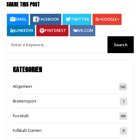
SHARE THIS POST
EMAIL
FACEBOOK
TWITTER
GOOGLE+
LINKEDIN
PINTEREST
VK.COM
KATEGORIEN
Allgemein
565
Breitensport
7
Fussball
999
Fußball Damen
71