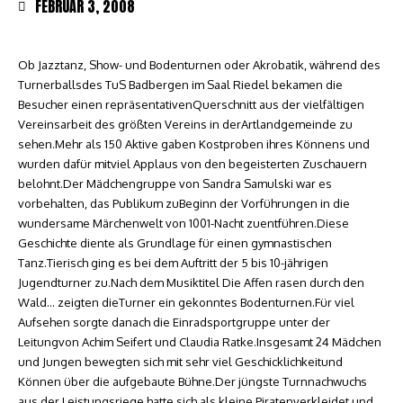
FEBRUAR 3, 2008
Ob Jazztanz, Show- und Bodenturnen oder Akrobatik, während des
Turnerballsdes TuS Badbergen im Saal Riedel bekamen die
Besucher einen repräsentativenQuerschnitt aus der vielfältigen
Vereinsarbeit des größten Vereins in derArtlandgemeinde zu
sehen.Mehr als 150 Aktive gaben Kostproben ihres Könnens und
wurden dafür mitviel Applaus von den begeisterten Zuschauern
belohnt.Der Mädchengruppe von Sandra Samulski war es
vorbehalten, das Publikum zuBeginn der Vorführungen in die
wundersame Märchenwelt von 1001-Nacht zuentführen.Diese
Geschichte diente als Grundlage für einen gymnastischen
Tanz.Tierisch ging es bei dem Auftritt der 5 bis 10-jährigen
Jugendturner zu.Nach dem Musiktitel Die Affen rasen durch den
Wald… zeigten dieTurner ein gekonntes Bodenturnen.Für viel
Aufsehen sorgte danach die Einradsportgruppe unter der
Leitungvon Achim Seifert und Claudia Ratke.Insgesamt 24 Mädchen
und Jungen bewegten sich mit sehr viel Geschicklichkeitund
Können über die aufgebaute Bühne.Der jüngste Turnnachwuchs
aus der Leistungsriege hatte sich als kleine Piratenverkleidet und