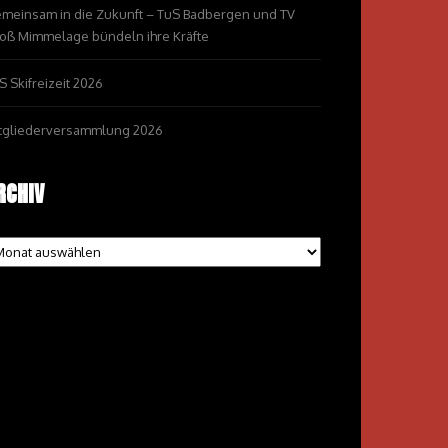
meinsam in die Zukunft – TuS Badbergen und TV
oß Mimmelage bündeln ihre Kräfte
S Skifreizeit 2026
tgliederversammlung 2026
RCHIV
chiv