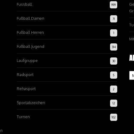
Fussball
Ge
999
Gr
Fußball Damen
71
Tu
Fußball Herren
1
Mi
Fußball Jugend
314
A
Laufgruppe
30
Ar
Radsport
5
Rehasport
2
Sportabzeichen
12
Turnen
102
on