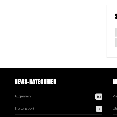
NEWS-KATEGORIEN
N
Allgemein
Vi
565
Breitensport
Ul
7