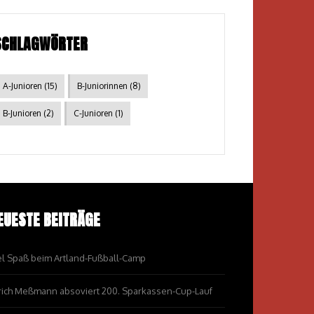
SCHLAGWÖRTER
A-Junioren
(15)
B-Juniorinnen
(8)
B-Junioren
(2)
C-Junioren
(1)
EUESTE BEITRÄGE
el Spaß beim Artland-Fußball-Camp
rich Meßmann absoviert 200. Sparkassen-Cup-Lauf