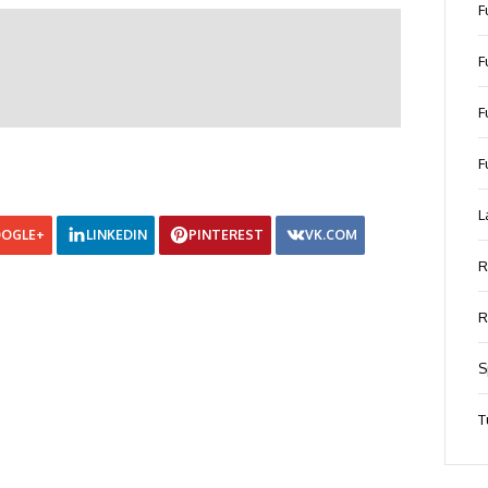
F
F
F
F
L
OGLE+
LINKEDIN
PINTEREST
VK.COM
R
R
S
T