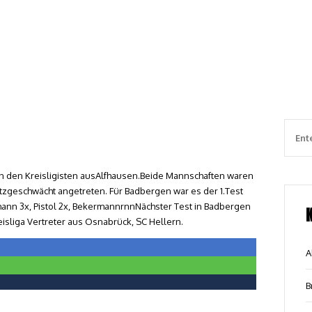
en den Kreisligisten ausAlfhausen.Beide Mannschaften waren
zgeschwächt angetreten. Für Badbergen war es der 1.Test
kmann 3x, Pistol 2x, BekermannrnnNächster Test in Badbergen
sliga Vertreter aus Osnabrück, SC Hellern.
A
B