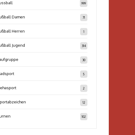
ussball
999
ußball Damen
71
ußball Herren
1
ußball Jugend
314
aufgruppe
30
adsport
5
ehasport
2
portabzeichen
12
urnen
102