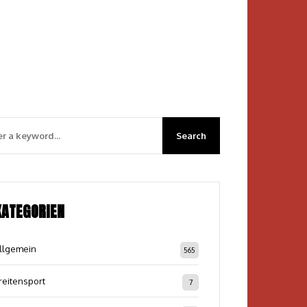
KATEGORIEN
llgemein
565
reitensport
7