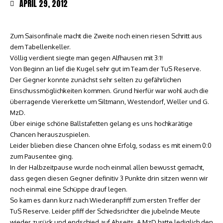
APRIL 29, 2012
Zum Saisonfinale macht die Zweite noch einen riesen Schritt aus
dem Tabellenkeller.
Völlig verdient siegte man gegen Alfhausen mit 3:1!
Von Beginn an lief die Kugel sehr gut im Team der TuS Reserve.
Der Gegner konnte zunächst sehr selten zu gefährlichen
Einschussmöglichkeiten kommen. Grund hierfür war wohl auch die
überragende Viererkette um Siltmann, Westendorf, Weller und G.
MzD.
Über einige schöne Ballstafetten gelang es uns hochkarätige
Chancen herauszuspielen.
Leider blieben diese Chancen ohne Erfolg, sodass es mit einem 0:0
zum Pausentee ging.
In der Halbzeitpause wurde noch einmal allen bewusst gemacht,
dass gegen diesen Gegner definitiv 3 Punkte drin sitzen wenn wir
noch einmal eine Schüppe drauf legen.
So kam es dann kurz nach Wiederanpfiff zum ersten Treffer der
TuS Reserve. Leider pfiff der Schiedsrichter die jubelnde Meute
wieder zurück und endschied auf Abseits. A MzD hatte lediglich den