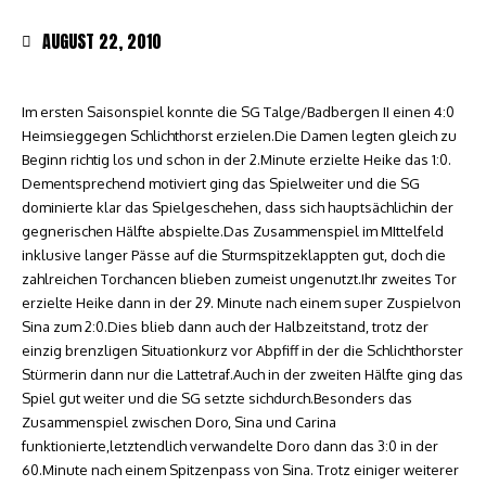
AUGUST 22, 2010
Im ersten Saisonspiel konnte die SG Talge/Badbergen II einen 4:0
Heimsieggegen Schlichthorst erzielen.Die Damen legten gleich zu
Beginn richtig los und schon in der 2.Minute erzielte Heike das 1:0.
Dementsprechend motiviert ging das Spielweiter und die SG
dominierte klar das Spielgeschehen, dass sich hauptsächlichin der
gegnerischen Hälfte abspielte.Das Zusammenspiel im MIttelfeld
inklusive langer Pässe auf die Sturmspitzeklappten gut, doch die
zahlreichen Torchancen blieben zumeist ungenutzt.Ihr zweites Tor
erzielte Heike dann in der 29. Minute nach einem super Zuspielvon
Sina zum 2:0.Dies blieb dann auch der Halbzeitstand, trotz der
einzig brenzligen Situationkurz vor Abpfiff in der die Schlichthorster
Stürmerin dann nur die Lattetraf.Auch in der zweiten Hälfte ging das
Spiel gut weiter und die SG setzte sichdurch.Besonders das
Zusammenspiel zwischen Doro, Sina und Carina
funktionierte,letztendlich verwandelte Doro dann das 3:0 in der
60.Minute nach einem Spitzenpass von Sina. Trotz einiger weiterer