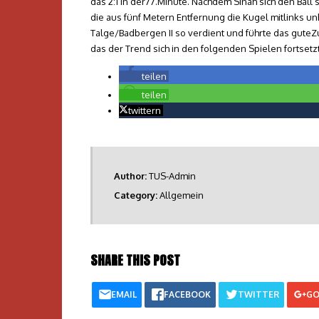
das 2:1 in der77.Minute. Nachdem Sinah sich den Ball s
die aus fünf Metern Entfernung die Kugel mitlinks u
Talge/Badbergen II so verdient und führte das guteZ
das der Trend sich in den folgenden Spielen fortsetzt
teilen
teilen
twittern
Author:
TUS-Admin
Category:
Allgemein
SHARE THIS POST
EMAIL
FACEBOOK
TWITTER
GO