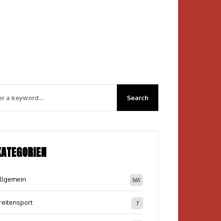
KATEGORIEN
llgemein
565
reitensport
7