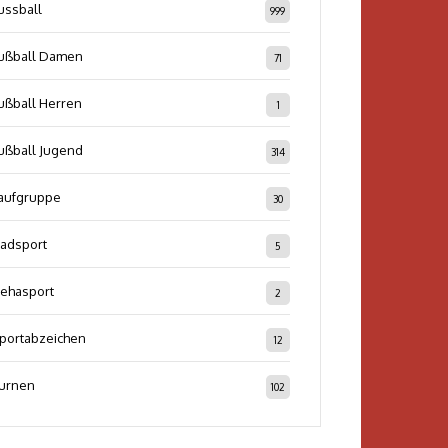
ussball
999
ußball Damen
71
ußball Herren
1
ußball Jugend
314
aufgruppe
30
adsport
5
ehasport
2
portabzeichen
12
urnen
102