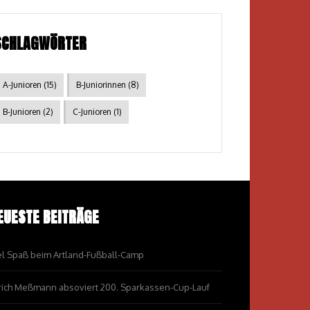
SCHLAGWÖRTER
A-Junioren
(15)
B-Juniorinnen
(8)
B-Junioren
(2)
C-Junioren
(1)
EUESTE BEITRÄGE
el Spaß beim Artland-Fußball-Camp
rich Meßmann absoviert 200. Sparkassen-Cup-Lauf