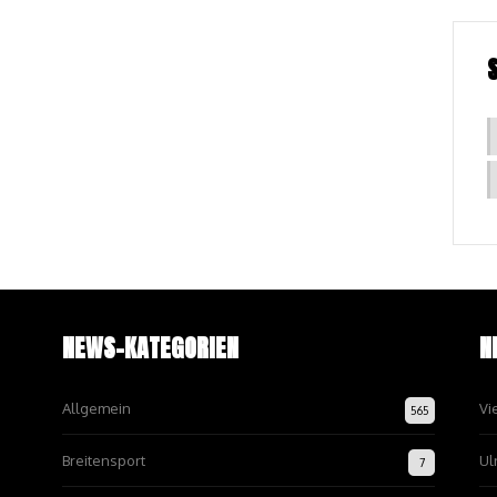
NEWS-KATEGORIEN
N
Allgemein
Vi
565
Breitensport
Ul
7