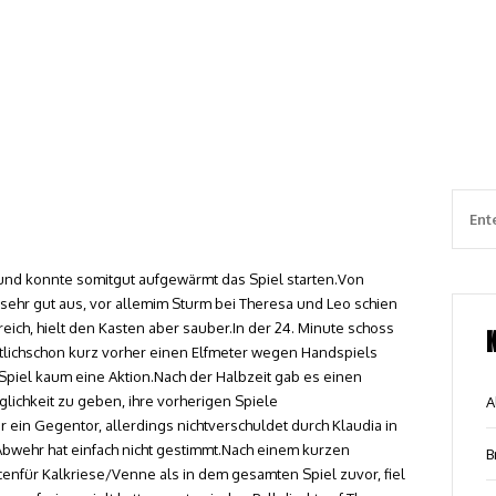
uf und konnte somitgut aufgewärmt das Spiel starten.Von
ehr gut aus, vor allemim Sturm bei Theresa und Leo schien
reich, hielt den Kasten aber sauber.In der 24. Minute schoss
ntlichschon kurz vorher einen Elfmeter wegen Handspiels
piel kaum eine Aktion.Nach der Halbzeit gab es einen
lichkeit zu geben, ihre vorherigen Spiele
A
ür ein Gegentor, allerdings nichtverschuldet durch Klaudia in
Abwehr hat einfach nicht gestimmt.Nach einem kurzen
B
enfür Kalkriese/Venne als in dem gesamten Spiel zuvor, fiel