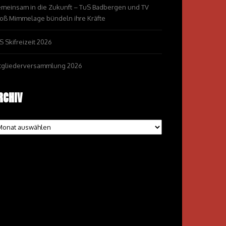
meinsam in die Zukunft – TuS Badbergen und TV
oß Mimmelage bündeln ihre Kräfte
S Skifreizeit 2026
tgliederversammlung 2026
RCHIV
chiv