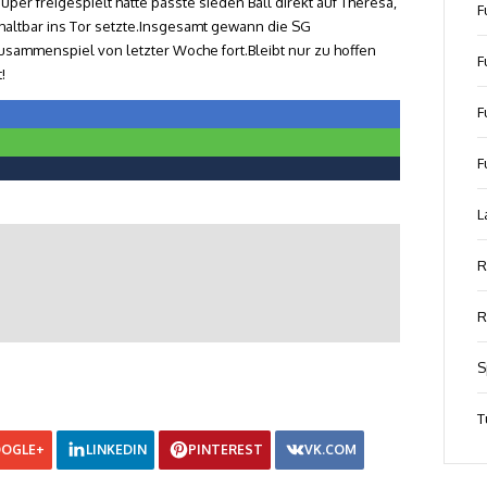
uper freigespielt hatte passte sieden Ball direkt auf Theresa,
F
nhaltbar ins Tor setzte.Insgesamt gewann die SG
usammenspiel von letzter Woche fort.Bleibt nur zu hoffen
F
!
F
F
L
R
R
S
T
OGLE+
LINKEDIN
PINTEREST
VK.COM