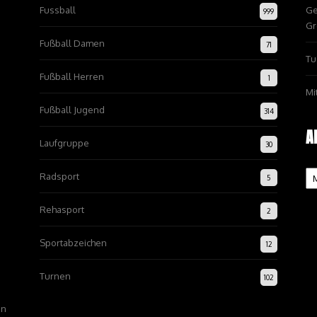
Fussball
Ge
999
Gr
Fußball Damen
71
Tu
Fußball Herren
1
Mi
Fußball Jugend
314
A
Laufgruppe
30
Ar
Radsport
5
Rehasport
2
Sportabzeichen
12
Turnen
102
on