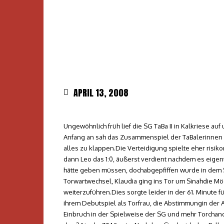
APRIL 13, 2008
Ungewöhnlich früh lief die SG TaBa II in Kalkriese a
Anfang an sah das Zusammenspiel der TaBalerinnen s
alles zu klappen.Die Verteidigung spielte eher risiko
dann Leo das 1:0, äußerst verdient nachdem es eige
hätte geben müssen, dochabgepfiffen wurde in dem S
Torwartwechsel, Klaudia ging ins Tor um Sinahdie Mög
weiterzuführen.Dies sorgte leider in der 61. Minute f
ihrem Debutspiel als Torfrau, die Abstimmungin der 
Einbruch in der Spielweise der SG und mehr Torchanc