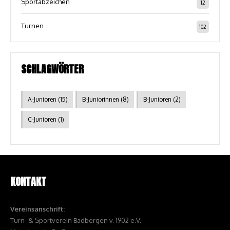
Sportabzeichen
12
Turnen
102
SCHLAGWÖRTER
A-Junioren
(15)
B-Juniorinnen
(8)
B-Junioren
(2)
C-Junioren
(1)
KONTAKT
Vereinsanschrift:
Turn- & Sportverein Badbergen v. 1902 e.V.