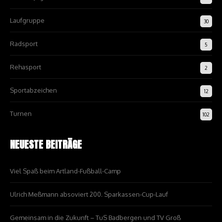
Laufgruppe
30
Radsport
5
Rehasport
2
Sportabzeichen
12
Turnen
102
NEUESTE BEITRÄGE
Viel Spaß beim Artland-Fußball-Camp
Ulrich Meßmann absoviert 200. Sparkassen-Cup-Lauf
Gemeinsam in die Zukunft – TuS Badbergen und TV Groß