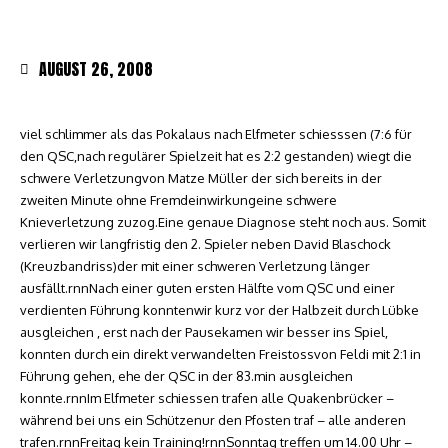
AUGUST 26, 2008
viel schlimmer als das Pokalaus nach Elfmeter schiesssen (7:6 für
den QSC,nach regulärer Spielzeit hat es 2:2 gestanden) wiegt die
schwere Verletzungvon Matze Müller der sich bereits in der
zweiten Minute ohne Fremdeinwirkungeine schwere
Knieverletzung zuzog.Eine genaue Diagnose steht noch aus. Somit
verlieren wir langfristig den 2. Spieler neben David Blaschock
(Kreuzbandriss)der mit einer schweren Verletzung länger
ausfällt.rnnNach einer guten ersten Hälfte vom QSC und einer
verdienten Führung konntenwir kurz vor der Halbzeit durch Lübke
ausgleichen , erst nach der Pausekamen wir besser ins Spiel,
konnten durch ein direkt verwandelten Freistossvon Feldi mit 2:1 in
Führung gehen, ehe der QSC in der 83.min ausgleichen
konnte.rnnIm Elfmeter schiessen trafen alle Quakenbrücker –
während bei uns ein Schützenur den Pfosten traf – alle anderen
trafen.rnnFreitag kein Training!rnnSonntag treffen um 14.00 Uhr –