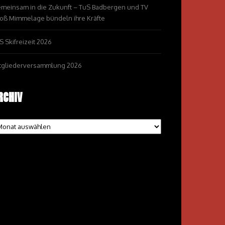
meinsam in die Zukunft – TuS Badbergen und TV
oß Mimmelage bündeln ihre Kräfte
S Skifreizeit 2026
tgliederversammlung 2026
RCHIV
chiv