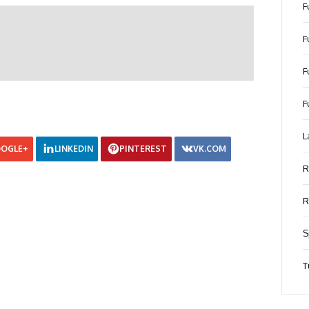
F
F
F
F
L
OGLE+
LINKEDIN
PINTEREST
VK.COM
R
R
S
T