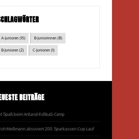
SCHLAGWÖRTER
A-Junioren
(15)
B-Juniorinnen
(8)
B-Junioren
(2)
C-Junioren
(1)
EUESTE BEITRÄGE
el Spaß beim Artland-Fußball-Camp
rich Meßmann absoviert 200. Sparkassen-Cup-Lauf