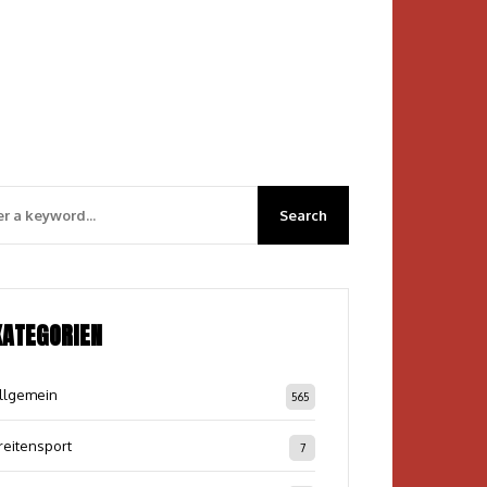
KATEGORIEN
llgemein
565
reitensport
7