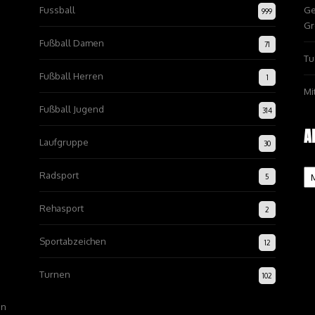
Fussball
Ge
999
Gr
Fußball Damen
71
Tu
Fußball Herren
1
Mi
Fußball Jugend
314
A
Laufgruppe
30
Ar
Radsport
5
Rehasport
2
Sportabzeichen
12
Turnen
102
on