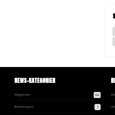
NEWS-KATEGORIEN
N
Allgemein
Vi
565
Breitensport
Ul
7