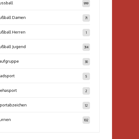
ussball
999
ußball Damen
71
ußball Herren
1
ußball Jugend
314
aufgruppe
30
adsport
5
ehasport
2
portabzeichen
12
urnen
102