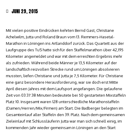
JUNI 29, 2015
Mit vielen positive Eindrücken kehrten Bernd Gast, Christiane
Achelwilm, Jutta und Roland Braun vom 13. Remmers-Hasetal-
Marathon in Löningen ins Artlanddorf zurück. Das Quartett aus der
Laufgruppe des TuS hatte sich für den Staffelmarathon über 42,195
Kilometer angemeldet und war mit dem erreichten Ergebnis mehr
als zufrieden. Während beide Männer je 13,5 Kilometer auf der
landschaftlich reizvollen Strecke rund um Löningen absolvieren
mussten, liefen Christiane und Jutta je 7,5 Kilometer. Für Christiane
eine ganz besondere Herausforderung, war sie doch erst Mitte
April diesen Jahres mit dem Laufsport angefangen. Die gelaufene
Zeit von 03:37:38 Minuten bedeutete bei 50 gestarteten Mixstaffeln
Platz 10. Insgesamt waren 128 unterschiedliche Marathonstaffeln
(Damen/Herren/Mix/Firmen) am Start. Die Badberger belegten im
Gesamteinlauf aller Staffeln den 39. Platz. Nach dem gemeinsamen
Zieleinlauf mit Schlussläuferin Jutta war man sich schnell einig, im
kommenden Jahr wieder gemeinsam in Löningen an den Start