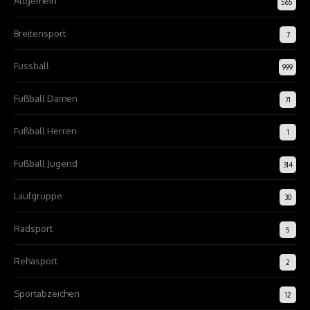
Allgemein
565
Breitensport
7
Fussball
999
Fußball Damen
71
Fußball Herren
1
Fußball Jugend
314
Laufgruppe
30
Radsport
5
Rehasport
2
Sportabzeichen
12