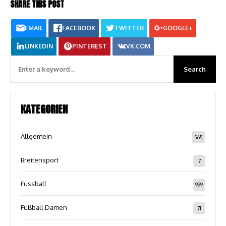
SHARE THIS POST
EMAIL
FACEBOOK
TWITTER
GOOGLE+
LINKEDIN
PINTEREST
VK.COM
KATEGORIEN
Allgemein
565
Breitensport
7
Fussball
999
Fußball Damen
71