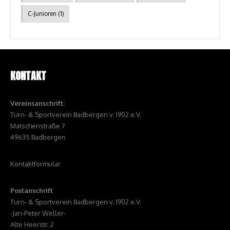
C-Junioren
(1)
KONTAKT
Vereinsanschrift:
Turn- & Sportverein Badbergen v. 1902 e.V.
Matschenstraße 7
49635 Badbergen
Kontaktformular
Postanschrift
Turn- & Sportverein Badbergen v. 1902 e.V.
-Jan-Peter Weller-
Alte Heerstr. 2