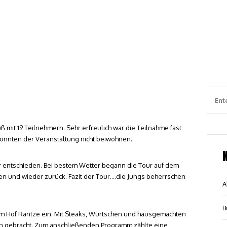
uß mit 19 Teilnehmern. Sehr erfreulich war die Teilnahme fast
 konnten der Veranstaltung nicht beiwohnen.
tour entschieden. Bei bestem Wetter begann die Tour auf dem
en und wieder zurück. Fazit der Tour….die Jungs beherrschen
A
B
em Hof Rantze ein. Mit Steaks, Würtschen und hausgemachten
 gebracht. Zum anschließenden Programm zählte eine