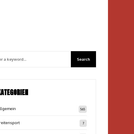
KATEGORIEN
llgemein
565
reitensport
7