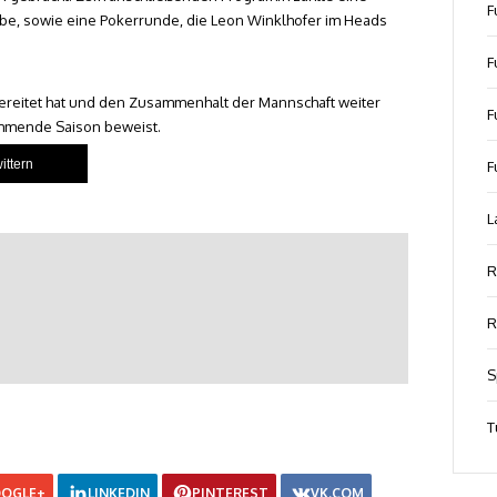
F
ibe, sowie eine Pokerrunde, die Leon Winklhofer im Heads
F
 bereitet hat und den Zusammenhalt der Mannschaft weiter
F
kommende Saison beweist.
wittern
F
L
R
R
S
T
OGLE+
LINKEDIN
PINTEREST
VK.COM