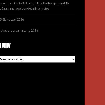
meinsam in die Zukunft – TuS Badbergen und TV
oß Mimmelage bündeln ihre Kräfte
S Skifreizeit 2026
tgliederversammlung 2026
RCHIV
chiv