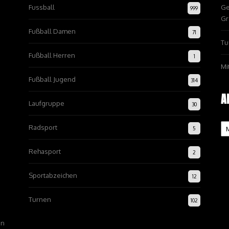
Fussball
Ge
999
Gr
Fußball Damen
71
Tu
Fußball Herren
1
Mi
Fußball Jugend
314
A
Laufgruppe
30
Ar
Radsport
5
Rehasport
2
Sportabzeichen
12
Turnen
102
on