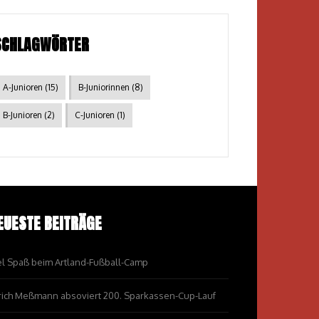
SCHLAGWÖRTER
A-Junioren
(15)
B-Juniorinnen
(8)
B-Junioren
(2)
C-Junioren
(1)
EUESTE BEITRÄGE
el Spaß beim Artland-Fußball-Camp
rich Meßmann absoviert 200. Sparkassen-Cup-Lauf