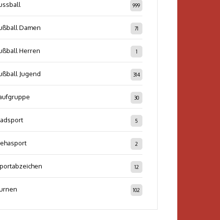
ussball
999
ußball Damen
71
ußball Herren
1
ußball Jugend
314
aufgruppe
30
adsport
5
ehasport
2
portabzeichen
12
urnen
102