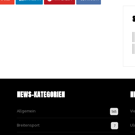
NEWS-KATEGORIEN
N
Allgemein
Vi
565
Breitensport
Ul
7