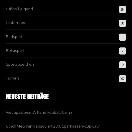
Fußball Jugend
314
Laufgruppe
30
Radsport
5
Rehasport
2
Sportabzeichen
12
Turnen
102
NEUESTE BEITRÄGE
Viel Spaß beim Artland-Fußball-Camp
Ulrich Meßmann absoviert 200. Sparkassen-Cup-Lauf