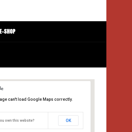
E-SHOP
age can't load Google Maps correctly.
TUS Vereinsheim
Matschenstraße 7 - Badbergen
OK
ou own this website?
Veranstaltungen