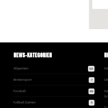
NEWS-KATEGORIEN
N
Allgemein
Vi
565
Breitensport
Ul
7
Fussball
Ge
999
Gr
Fußball Damen
71
Tu