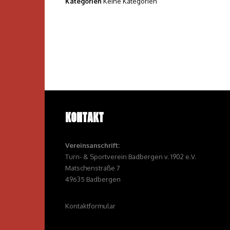
Kategorien
Keine Kategorien
KONTAKT
Vereinsanschrift:
Turn- & Sportverein Badbergen v. 1902 e.V.
Matschenstraße 7
49635 Badbergen
Kontaktformular