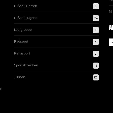
Fußball Herren
1
Mi
Fußball Jugend
314
A
Laufgruppe
30
Ar
Radsport
5
Rehasport
2
Sportabzeichen
12
Turnen
102
on