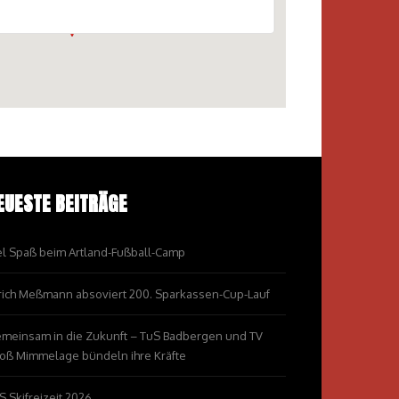
EUESTE BEITRÄGE
el Spaß beim Artland-Fußball-Camp
rich Meßmann absoviert 200. Sparkassen-Cup-Lauf
meinsam in die Zukunft – TuS Badbergen und TV
oß Mimmelage bündeln ihre Kräfte
S Skifreizeit 2026