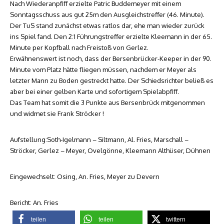
Nach Wiederanpfiff erzielte Patric Buddemeyer mit einem
Sonntagsschuss aus gut 25m den Ausgleichstreffer (46. Minute).
Der TuS stand zunächst etwas ratlos dar, ehe man wieder zurück
ins Spiel fand. Den 2:1 Führungstreffer erzielte Kleemann in der 65.
Minute per Kopfball nach Freistoß von Gerlez.
Erwähnenswert ist noch, dass der Bersenbrücker-Keeper in der 90.
Minute vom Platz hätte fliegen müssen, nachdem er Meyer als
letzter Mann zu Boden gestreckt hatte. Der Schiedsrichter beließ es
aber bei einer gelben Karte und sofortigem Spielabpfiff.
Das Team hat somit die 3 Punkte aus Bersenbrück mitgenommen
und widmet sie Frank Ströcker !
Aufstellung:Soth-Igelmann – Siltmann, Al. Fries, Marschall –
Ströcker, Gerlez – Meyer, Ovelgönne, Kleemann Althüser, Dühnen
Eingewechselt: Osing, An. Fries, Meyer zu Devern
Bericht: An. Fries
teilen
teilen
twittern