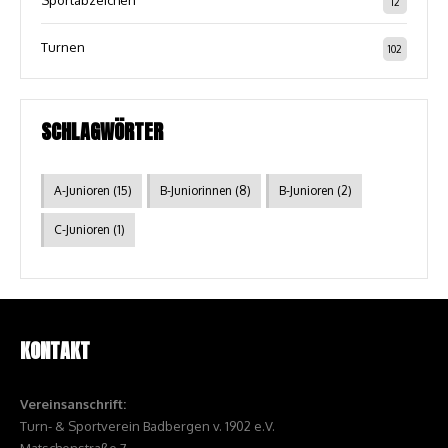
Sportabzeichen
12
Turnen
102
SCHLAGWÖRTER
A-Junioren
(15)
B-Juniorinnen
(8)
B-Junioren
(2)
C-Junioren
(1)
KONTAKT
Vereinsanschrift:
Turn- & Sportverein Badbergen v. 1902 e.V.