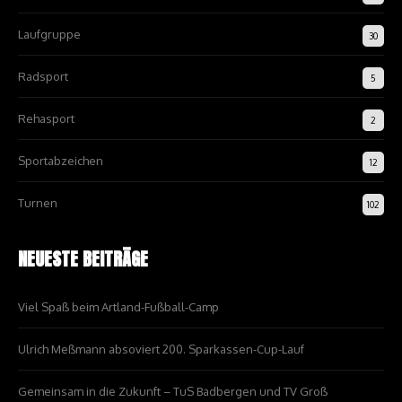
Laufgruppe
30
Radsport
5
Rehasport
2
Sportabzeichen
12
Turnen
102
NEUESTE BEITRÄGE
Viel Spaß beim Artland-Fußball-Camp
Ulrich Meßmann absoviert 200. Sparkassen-Cup-Lauf
Gemeinsam in die Zukunft – TuS Badbergen und TV Groß