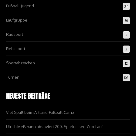
Fußball Jugend
314
Laufgruppe
30
Radsport
5
Rehasport
2
Sportabzeichen
12
Turnen
102
NEUESTE BEITRÄGE
Viel Spaß beim Artland-Fußball-Camp
Ulrich Meßmann absoviert 200. Sparkassen-Cup-Lauf