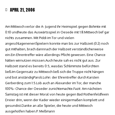
APRIL 21, 2006
Am Mittwoch verlor die A- Jugend ihr Heimspiel gegen Bohmte mit
0:10 undheute das Auswärtsspiel in Oesede mit 1:8.Mittwoch lief gar
nichts zusammen. Mit Piddi im Tor und vielen
angeschlagenenenSpielern konnte man bis zur Halbzeit (0:2) noch
gut mithalten, brach dannnach der Halbzeit verständlicherweise
ein.Ein Ehrentreffer wäre allerdings Pflicht gewesen. Eine Chance
hätten wirnutzen müssen.Auch heute sah es nicht gut aus. Zur
Halbzeit stand es bereits 0:5, wasdas Schlimmste befürchten
ließ.Im Gegensatz zu Mittwoch ließ sich die Truppe nicht hängen
und bot anständigParoli.Lohn: der Ehrentreffer durch Karsten
Gerberding zum 1:5.Lob auch an Alexander im Tor, der manche
100%- Chance der Oeseder zunichtemachte.Fazit: Am nächsten
Samstag ist mit dieser Moral von heute gegen Bad Rothenfeldfeein
Dreier drin, wenn der Kader wieder einigermaßen komplett und
gesundist.Danke an alle Spieler, die heute und Mittwoch
ausgeholfen haben.P. Meßmann