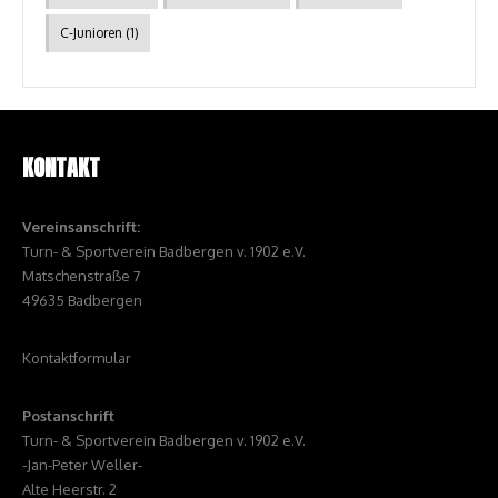
C-Junioren
(1)
KONTAKT
Vereinsanschrift:
Turn- & Sportverein Badbergen v. 1902 e.V.
Matschenstraße 7
49635 Badbergen
Kontaktformular
Postanschrift
Turn- & Sportverein Badbergen v. 1902 e.V.
-Jan-Peter Weller-
Alte Heerstr. 2