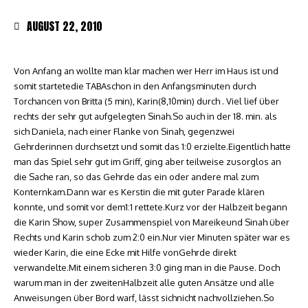
AUGUST 22, 2010
Von Anfang an wollte man klar machen wer Herr im Haus ist und
somit startetedie TABAschon in den Anfangsminuten durch
Torchancen von Britta (5 min), Karin(8,10min) durch . Viel lief über
rechts der sehr gut aufgelegten Sinah.So auch in der 18. min. als
sich Daniela, nach einer Flanke von Sinah, gegenzwei
Gehrderinnen durchsetzt und somit das 1:0 erzielte.Eigentlich hatte
man das Spiel sehr gut im Griff, ging aber teilweise zusorglos an
die Sache ran, so das Gehrde das ein oder andere mal zum
Konternkam.Dann war es Kerstin die mit guter Parade klären
konnte, und somit vor dem1:1 rettete.Kurz vor der Halbzeit begann
die Karin Show, super Zusammenspiel von Mareikeund Sinah über
Rechts und Karin schob zum 2:0 ein.Nur vier Minuten später war es
wieder Karin, die eine Ecke mit Hilfe vonGehrde direkt
verwandelte.Mit einem sicheren 3:0 ging man in die Pause. Doch
warum man in der zweitenHalbzeit alle guten Ansätze und alle
Anweisungen über Bord warf, lässt sichnicht nachvollziehen.So