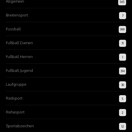
Allgemein
565
Breitensport
7
Fussball
999
Fußball Damen
71
Fußball Herren
1
Fußball Jugend
314
Laufgruppe
30
Radsport
5
Rehasport
2
Sportabzeichen
12