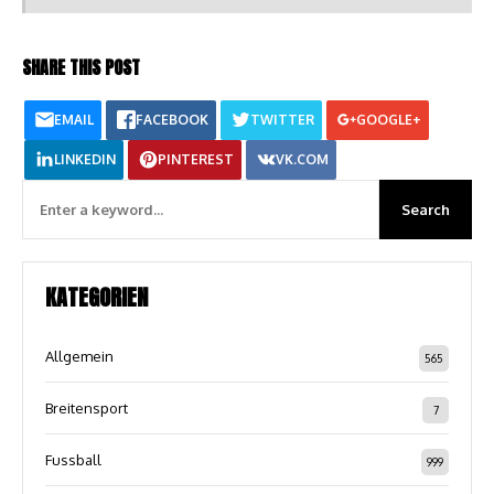
SHARE THIS POST
EMAIL
FACEBOOK
TWITTER
GOOGLE+
LINKEDIN
PINTEREST
VK.COM
KATEGORIEN
Allgemein
565
Breitensport
7
Fussball
999