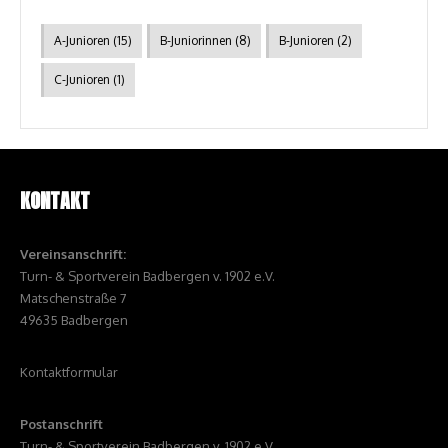
A-Junioren
(15)
B-Juniorinnen
(8)
B-Junioren
(2)
C-Junioren
(1)
KONTAKT
Vereinsanschrift:
Turn- & Sportverein Badbergen v. 1902 e.V.
Matschenstraße 7
49635 Badbergen
Kontaktformular
Postanschrift
Turn- & Sportverein Badbergen v. 1902 e.V.