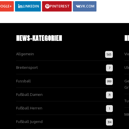
OGLE+
LINKEDIN
PINTEREST
VK.COM
NEWS-KATEGORIEN
N
Allgemein
Vi
565
Breitensport
Ul
7
Fussball
Ge
999
Gr
Fußball Damen
71
Tu
Fußball Herren
1
Mi
Fußball Jugend
314