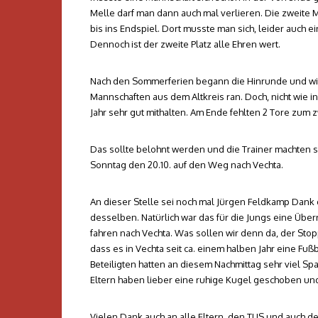
Melle darf man dann auch mal verlieren. Die zweite M
bis ins Endspiel. Dort musste man sich, leider auch 
Dennoch ist der zweite Platz alle Ehren wert.
Nach den Sommerferien begann die Hinrunde und wie
Mannschaften aus dem Altkreis ran. Doch, nicht wie 
Jahr sehr gut mithalten. Am Ende fehlten 2 Tore zum 
Das sollte belohnt werden und die Trainer machten s
Sonntag den 20.10. auf den Weg nach Vechta.
An dieser Stelle sei noch mal Jürgen Feldkamp Dank
desselben. Natürlich war das für die Jungs eine Über
fahren nach Vechta. Was sollen wir denn da, der Stop
dass es in Vechta seit ca. einem halben Jahr eine Fuß
Beteiligten hatten an diesem Nachmittag sehr viel Spa
Eltern haben lieber eine ruhige Kugel geschoben un
Vielen Dank auch an alle Eltern, den TUS und auch de