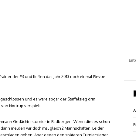
e Trainer der E3 und ließen das Jahr 2013 noch einmal Revue
bgeschlossen und es wäre sogar der Staffelsieg drin
von Nortrup verspielt.
A
ammann Gedächtnisturnier in Badbergen. Wenn dieses schon
B
r, dann melden wir doch mal gleich 2 Mannschaften. Leider
 geschlagen geben. Aber gegen den späteren Turniersieger