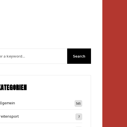
KATEGORIEN
llgemein
565
reitensport
7