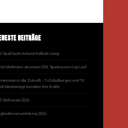
EUESTE BEITRÄGE
el Spaß beim Artland-Fußball-Camp
rich Meßmann absoviert 200. Sparkassen-Cup-Lauf
meinsam in die Zukunft – TuS Badbergen und TV
oß Mimmelage bündeln ihre Kräfte
S Skifreizeit 2026
tgliederversammlung 2026