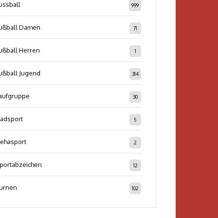
ussball
999
ußball Damen
71
ußball Herren
1
ußball Jugend
314
aufgruppe
30
adsport
5
ehasport
2
portabzeichen
12
urnen
102