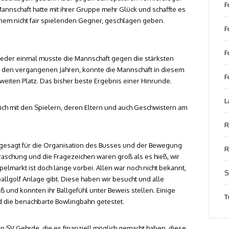
F
annschaft hatte mit ihrer Gruppe mehr Glück und schaffte es
einem nicht fair spielenden Gegner, geschlagen geben.
F
F
der einmal musste die Mannschaft gegen die stärksten
in den vergangenen Jahren, konnte die Mannschaft in diesem
F
zweiten Platz. Das bisher beste Ergebnis einer Hinrunde.
L
ich mit den Spielern, deren Eltern und auch Geschwistern am
R
 gesagt für die Organisation des Busses und der Bewegung
R
raschung und die Fragezeichen waren groß als es hieß, wir
pelmarkt ist doch lange vorbei. Allen war noch nicht bekannt,
S
ballgolf Anlage gibt. Diese haben wir besucht und alle
ß und konnten ihr Ballgefühl unter Beweis stellen. Einige
T
d die benachbarte Bowlingbahn getestet.
n SV Gehrde, die es finanziell möglich gemacht haben, diese