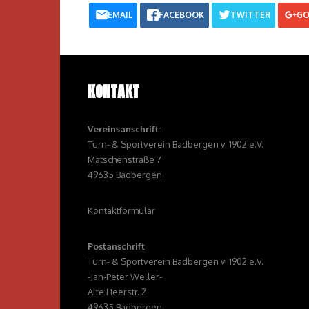
EMAIL
FACEBOOK
TWITTER
GO
KONTAKT
Vereinsanschrift:
Turn- & Sportverein Badbergen v. 1902 e.V.
Matschenstraße 7
49635 Badbergen
Kontaktformular
Postanschrift
Turn- & Sportverein Badbergen v. 1902 e.V.
-Jan-Peter Weller-
Alte Heerstr. 2
49635 Badbergen