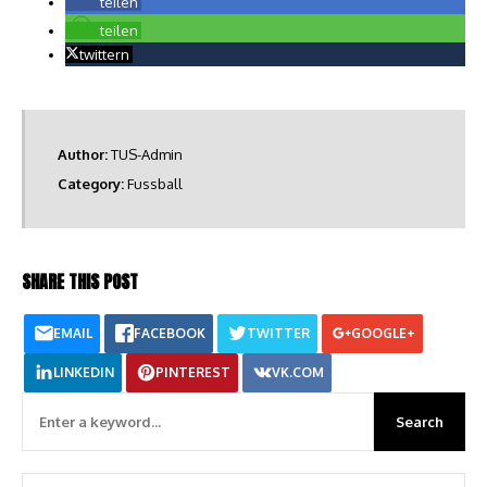
teilen
teilen
twittern
Author:
TUS-Admin
Category:
Fussball
SHARE THIS POST
EMAIL
FACEBOOK
TWITTER
GOOGLE+
LINKEDIN
PINTEREST
VK.COM