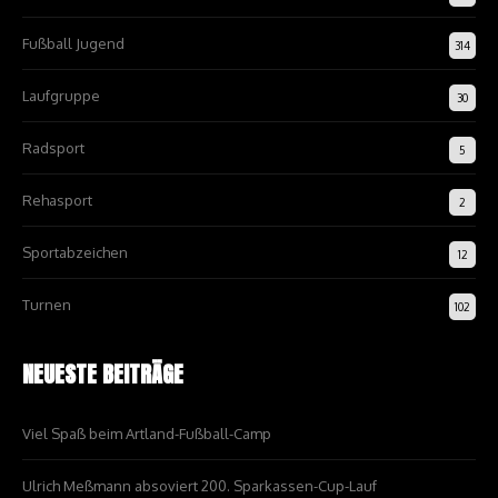
Fußball Jugend
314
Laufgruppe
30
Radsport
5
Rehasport
2
Sportabzeichen
12
Turnen
102
NEUESTE BEITRÄGE
Viel Spaß beim Artland-Fußball-Camp
Ulrich Meßmann absoviert 200. Sparkassen-Cup-Lauf