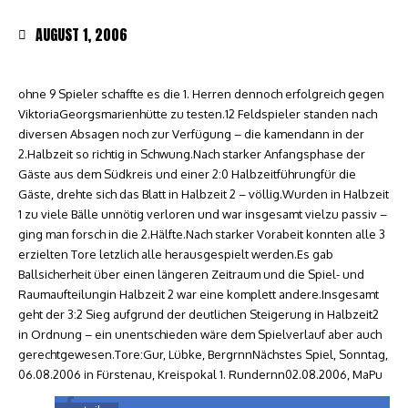
AUGUST 1, 2006
ohne 9 Spieler schaffte es die 1. Herren dennoch erfolgreich gegen
ViktoriaGeorgsmarienhütte zu testen.12 Feldspieler standen nach
diversen Absagen noch zur Verfügung – die kamendann in der
2.Halbzeit so richtig in Schwung.Nach starker Anfangsphase der
Gäste aus dem Südkreis und einer 2:0 Halbzeitführungfür die
Gäste, drehte sich das Blatt in Halbzeit 2 – völlig.Wurden in Halbzeit
1 zu viele Bälle unnötig verloren und war insgesamt vielzu passiv –
ging man forsch in die 2.Hälfte.Nach starker Vorabeit konnten alle 3
erzielten Tore letzlich alle herausgespielt werden.Es gab
Ballsicherheit über einen längeren Zeitraum und die Spiel- und
Raumaufteilungin Halbzeit 2 war eine komplett andere.Insgesamt
geht der 3:2 Sieg aufgrund der deutlichen Steigerung in Halbzeit2
in Ordnung – ein unentschieden wäre dem Spielverlauf aber auch
gerechtgewesen.Tore:Gur, Lübke, BergrnnNächstes Spiel, Sonntag,
06.08.2006 in Fürstenau, Kreispokal 1. Rundernn02.08.2006, MaPu