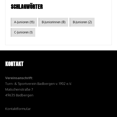
SCHLAGWÖRTER
A-Junioren
(15)
B-Juniorinnen
(8)
B-Junioren
(2)
C-Junioren
(1)
KONTAKT
Vereinsanschrift:
Turn- & Sportverein Badbergen v. 1902 e.V.
Matschenstraße 7
49635 Badbergen
Kontaktformular