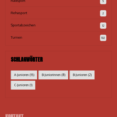
Radsport
5
Rehasport
2
Sportabzeichen
12
Turnen
102
SCHLAGWÖRTER
A-Junioren
(15)
B-Juniorinnen
(8)
B-Junioren
(2)
C-Junioren
(1)
KONTAKT