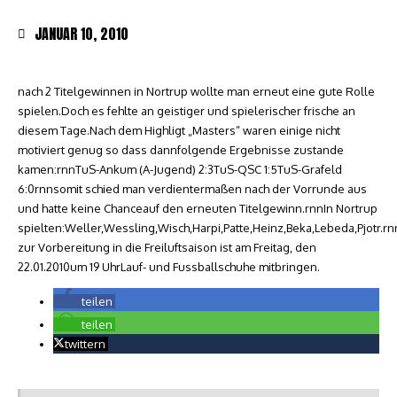
JANUAR 10, 2010
nach 2 Titelgewinnen in Nortrup wollte man erneut eine gute Rolle
spielen.Doch es fehlte an geistiger und spielerischer frische an
diesem Tage.Nach dem Highligt „Masters“ waren einige nicht
motiviert genug so dass dannfolgende Ergebnisse zustande
kamen:rnnTuS-Ankum (A-Jugend) 2:3TuS-QSC 1:5TuS-Grafeld
6:0rnnsomit schied man verdientermaßen nach der Vorrunde aus
und hatte keine Chanceauf den erneuten Titelgewinn.rnnIn Nortrup
spielten:Weller,Wessling,Wisch,Harpi,Patte,Heinz,Beka,Lebeda,Pjotr.rn
zur Vorbereitung in die Freiluftsaison ist am Freitag, den
22.01.2010um 19 UhrLauf- und Fussballschuhe mitbringen.
teilen
teilen
twittern