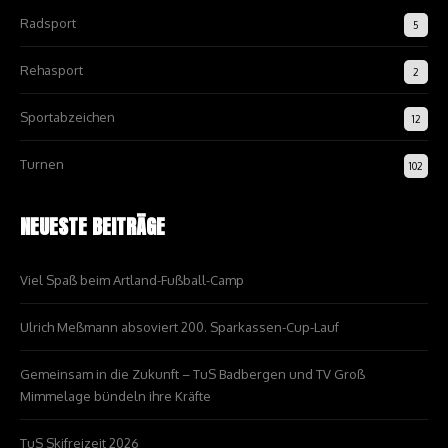
Radsport
5
Rehasport
2
Sportabzeichen
12
Turnen
102
NEUESTE BEITRÄGE
Viel Spaß beim Artland-Fußball-Camp
Ulrich Meßmann absoviert 200. Sparkassen-Cup-Lauf
Gemeinsam in die Zukunft – TuS Badbergen und TV Groß
Mimmelage bündeln ihre Kräfte
TuS Skifreizeit 2026