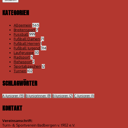
KATEGORIEN
Allgemein
565
Breitensport
7
Fussball
999
Fußball Damen
71
Fußball Herren
1
Fußball Jugend
314
Laufgruppe
30
Radsport
5
Rehasport
2
Sportabzeichen
12
Turnen
102
SCHLAGWÖRTER
A-Junioren
(15)
B-Juniorinnen
(8)
B-Junioren
(2)
C-Junioren
(1)
KONTAKT
Vereinsanschrift:
Turn- & Sportverein Badbergen v. 1902 e.V.