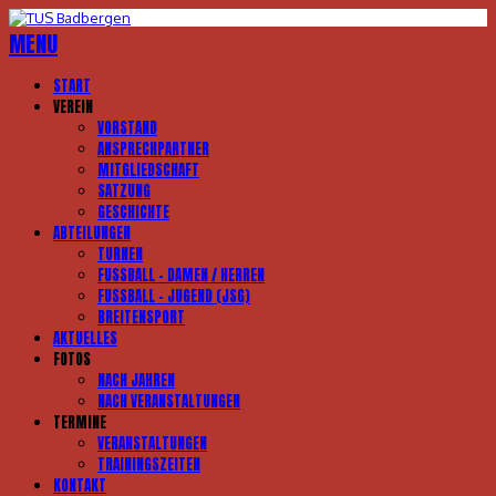
MENU
START
VEREIN
VORSTAND
ANSPRECHPARTNER
MITGLIEDSCHAFT
SATZUNG
GESCHICHTE
ABTEILUNGEN
TURNEN
FUSSBALL – DAMEN / HERREN
FUSSBALL – JUGEND (JSG)
BREITENSPORT
AKTUELLES
FOTOS
NACH JAHREN
NACH VERANSTALTUNGEN
TERMINE
VERANSTALTUNGEN
TRAININGSZEITEN
KONTAKT