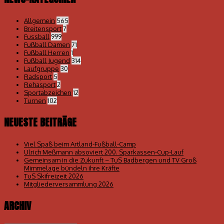
Allgemein
565
Breitensport
7
Fussball
999
Fußball Damen
71
Fußball Herren
1
Fußball Jugend
314
Laufgruppe
30
Radsport
5
Rehasport
2
Sportabzeichen
12
Turnen
102
NEUESTE BEITRÄGE
Viel Spaß beim Artland-Fußball-Camp
Ulrich Meßmann absoviert 200. Sparkassen-Cup-Lauf
Gemeinsam in die Zukunft – TuS Badbergen und TV Groß
Mimmelage bündeln ihre Kräfte
TuS Skifreizeit 2026
Mitgliederversammlung 2026
ARCHIV