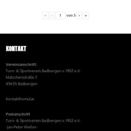
«
‹
von
5
›
»
KONTAKT
Vereinsanschrift:
Turn- & Sportverein Badbergen v. 1902 e.V.
Matschenstraße 7
49635 Badbergen
Kontaktformular
Postanschrift
Turn- & Sportverein Badbergen v. 1902 e.V.
-Jan-Peter Weller-