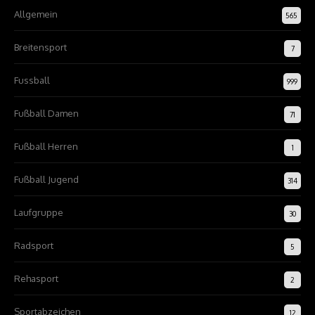
Allgemein
565
Breitensport
7
Fussball
999
Fußball Damen
71
Fußball Herren
1
Fußball Jugend
314
Laufgruppe
30
Radsport
5
Rehasport
2
Sportabzeichen
12