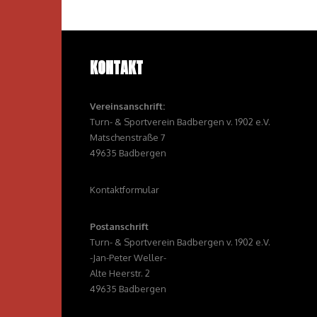
KONTAKT
Vereinsanschrift:
Turn- & Sportverein Badbergen v. 1902 e.V.
Matschenstraße 7
49635 Badbergen
Kontaktformular
Postanschrift
Turn- & Sportverein Badbergen v. 1902 e.V.
-Jan-Peter Weller-
Alte Heerstr. 2
49635 Badbergen