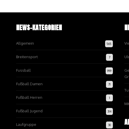
NEWS-KATEGORIEN
N
Allgemein
Vi
565
Breitensport
Ul
7
Fussball
Ge
999
Gr
Fußball Damen
71
Tu
Fußball Herren
1
Mi
Fußball Jugend
314
A
Laufgruppe
30