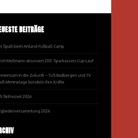
EUESTE BEITRÄGE
el Spaß beim Artland-Fußball-Camp
rich Meßmann absoviert 200. Sparkassen-Cup-Lauf
meinsam in die Zukunft – TuS Badbergen und TV
oß Mimmelage bündeln ihre Kräfte
S Skifreizeit 2026
tgliederversammlung 2026
RCHIV