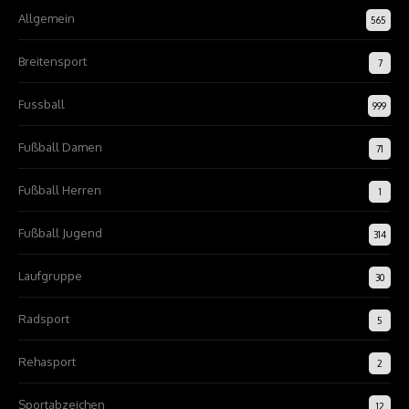
Allgemein
565
Breitensport
7
Fussball
999
Fußball Damen
71
Fußball Herren
1
Fußball Jugend
314
Laufgruppe
30
Radsport
5
Rehasport
2
Sportabzeichen
12