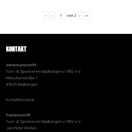
«
‹
von
2
›
»
KONTAKT
Vereinsanschrift:
Turn- & Sportverein Badbergen v. 1902 e.V.
Matschenstraße 7
49635 Badbergen
Kontaktformular
Postanschrift
Turn- & Sportverein Badbergen v. 1902 e.V.
-Jan-Peter Weller-